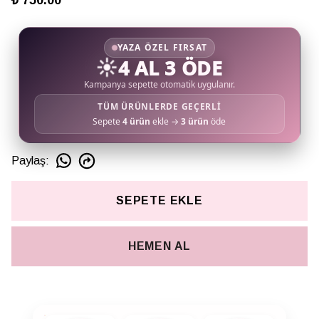
₺ 750.00
YAZA ÖZEL FIRSAT
☀️
4 AL 3 ÖDE
Kampanya sepette otomatik uygulanır.
TÜM ÜRÜNLERDE GEÇERLİ
Sepete
4 ürün
ekle →
3 ürün
öde
Paylaş
:
SEPETE EKLE
HEMEN AL