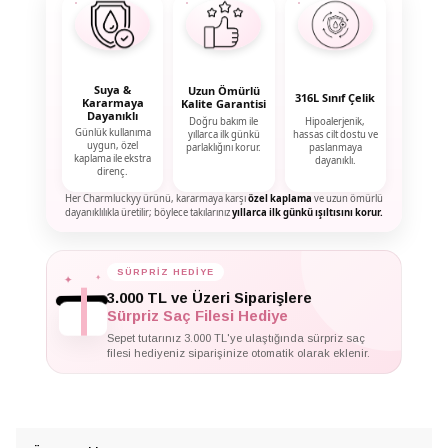
Suya &
Uzun Ömürlü
316L Sınıf Çelik
Kararmaya
Kalite Garantisi
Dayanıklı
Doğru bakım ile
Hipoalerjenik,
Günlük kullanıma
yıllarca ilk günkü
hassas cilt dostu ve
uygun, özel
parlaklığını korur.
paslanmaya
kaplama ile ekstra
dayanıklı.
direnç.
Her Charmluckyy ürünü, kararmaya karşı
özel kaplama
ve uzun ömürlü
dayanıklılıkla üretilir; böylece takılarınız
yıllarca ilk günkü ışıltısını korur.
✦
SÜRPRİZ HEDİYE
✦
✦
3.000 TL ve Üzeri Siparişlere
Sürpriz Saç Filesi Hediye
Sepet tutarınız 3.000 TL'ye ulaştığında sürpriz saç
filesi hediyeniz siparişinize otomatik olarak eklenir.