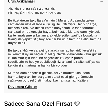
Ürün Açıklaması
ZİNCİR UZUNLUĞU 45 CM DİR.
PİRİNÇ ÜZERİ ALTIN KAPLAMADIR.
Bu özel üretim takı, İtalya'nın ünlü Murano Adasında gelen
camlardan usta ellerde el işçiliği ile üretilmiştir. Her bir parça,
benzersiz renk ve desen kombinasyonları ile tasarlanarak,
sanatsal bir dokunuşla hayat bulmuştur. Murano camı, yüksek
kaliteli malzemeler kullanılarak elde edilen zarif bir boşaltma
tekniği ile yapılmıştır, böylece her bir ürün hem göz alıcı hem de
dayanıklıdır.
Bu takı, şıklığı ve zarafeti bir arada sunar, her türlü kıyafet ile
mükemmel uyum sağlar. Özel günlerde, davetlerde veya günlük
kullanımlar için ideal bir seçenektir. Bu eşsiz parça,
sevdiklerinize hediye edebileceğiniz anlamlı bir alternatif ya da
kendinizi şımartmanın harika bir yoludur.
Murano cam sanatının geleneksel ve modern unsurlarını
harmanlayarak, her parçanın sanat eseri gibi görünmesini
sağlayan bu özel üretim takıyı kaçıramazsınız. Kalite v
Devamını Göster
Sadece Sana Özel Fırsat 🩷