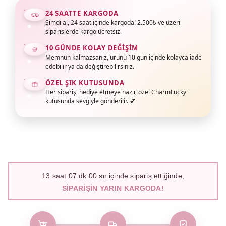
24 SAATTE KARGODA
Şimdi al, 24 saat içinde kargoda! 2.500₺ ve üzeri
siparişlerde kargo ücretsiz.
10 GÜNDE KOLAY DEĞIŞIM
Memnun kalmazsanız, ürünü 10 gün içinde kolayca iade
edebilir ya da değiştirebilirsiniz.
ÖZEL ŞIK KUTUSUNDA
Her sipariş, hediye etmeye hazır, özel CharmLucky
kutusunda sevgiyle gönderilir. 💕
13
saat
06
dk
59
sn içinde sipariş ettiğinde,
SIPARIŞIN YARIN KARGODA!