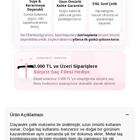
Suya &
Uzun Ömürlü
316L Sınıf Çelik
Kararmaya
Kalite Garantisi
Dayanıklı
Doğru bakım ile
Hipoalerjenik,
Günlük kullanıma
yıllarca ilk günkü
hassas cilt dostu ve
uygun, özel
parlaklığını korur.
paslanmaya
kaplama ile ekstra
dayanıklı.
direnç.
Her Charmluckyy ürünü, kararmaya karşı
özel kaplama
ve uzun ömürlü
dayanıklılıkla üretilir; böylece takılarınız
yıllarca ilk günkü ışıltısını korur.
✦
✦
SÜRPRİZ HEDİYE
✦
3.000 TL ve Üzeri Siparişlere
Sürpriz Saç Filesi Hediye
Sepet tutarınız 3.000 TL'ye ulaştığında sürpriz saç
filesi hediyeniz siparişinize otomatik olarak eklenir.
Ürün Açıklaması
Dayanıklı çelik malzeme ile üretilmiştir, uzun ömürlü kullanım
sunar.; Doğal taş kullanımı, benzersiz ve doğal bir görünüm
kazandırırken aynı zamanda şık bir dokunuş ekler.; Metal-taş
kombinasyonu ile hem modern hem de zamansız bir stil