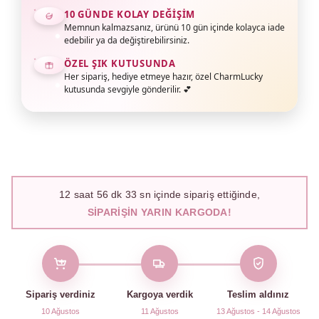
10 GÜNDE KOLAY DEĞIŞIM
Memnun kalmazsanız, ürünü 10 gün içinde kolayca iade
edebilir ya da değiştirebilirsiniz.
ÖZEL ŞIK KUTUSUNDA
Her sipariş, hediye etmeye hazır, özel CharmLucky
kutusunda sevgiyle gönderilir. 💕
12
saat
56
dk
32
sn içinde sipariş ettiğinde,
SIPARIŞIN YARIN KARGODA!
Sipariş verdiniz
Kargoya verdik
Teslim aldınız
10 Ağustos
11 Ağustos
13 Ağustos - 14 Ağustos