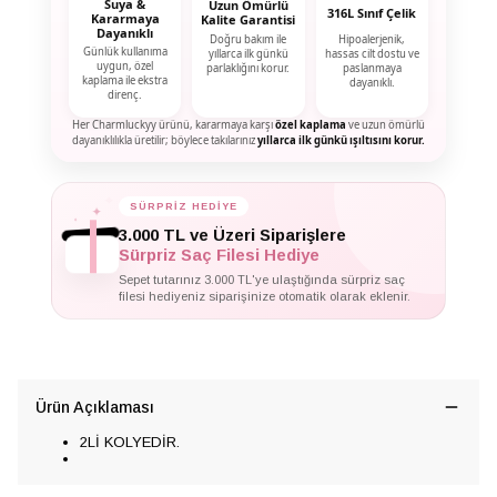
Suya &
Uzun Ömürlü
316L Sınıf Çelik
Kararmaya
Kalite Garantisi
Dayanıklı
Doğru bakım ile
Hipoalerjenik,
Günlük kullanıma
yıllarca ilk günkü
hassas cilt dostu ve
uygun, özel
parlaklığını korur.
paslanmaya
kaplama ile ekstra
dayanıklı.
direnç.
Her Charmluckyy ürünü, kararmaya karşı
özel kaplama
ve uzun ömürlü
dayanıklılıkla üretilir; böylece takılarınız
yıllarca ilk günkü ışıltısını korur.
SÜRPRİZ HEDİYE
✦
✦
✦
3.000 TL ve Üzeri Siparişlere
Sürpriz Saç Filesi Hediye
Sepet tutarınız 3.000 TL'ye ulaştığında sürpriz saç
filesi hediyeniz siparişinize otomatik olarak eklenir.
Ürün Açıklaması
2Lİ KOLYEDİR.