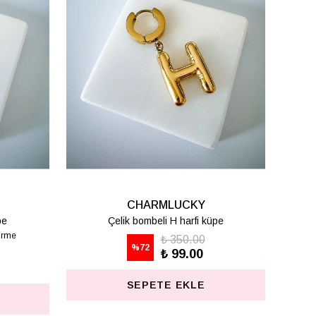
Y
CHARMLUCKY
 küpe
Çelik bombeli T harfi küpe
0
₺ 350.00
%
72
0
₺ 99.00
E
SEPETE EKLE