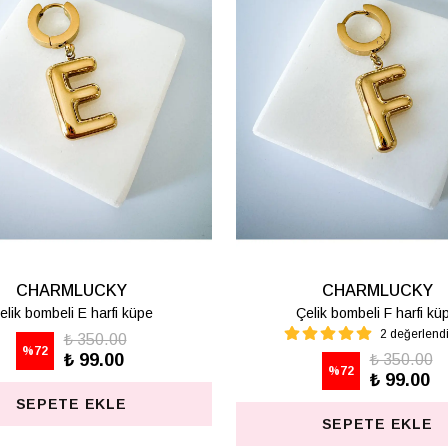
CHARMLUCKY
CHARMLUCK
Çelik bombeli M harfi lüpe
Çelik bombeli S harfi
1 değerlendirme
₺ 350.0
%
72
₺ 99.0
₺ 350.00
%
72
₺ 99.00
SEPETE EKL
SEPETE EKLE