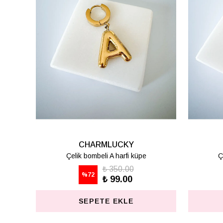
CHARMLUCKY
pe
Çelik bombeli K harfi küpe
₺ 350.00
%
72
₺ 99.00
SEPETE EKLE