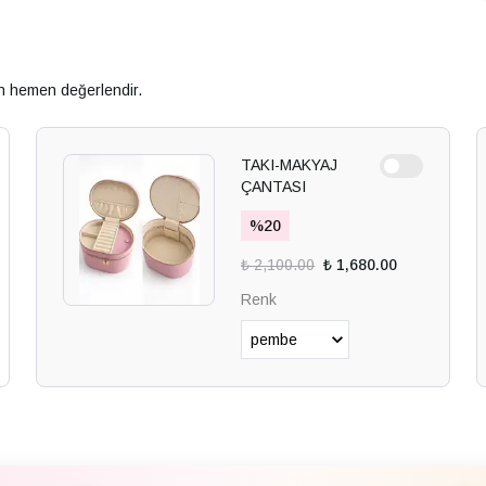
an hemen değerlendir.
TAKI-MAKYAJ
ÇANTASI
%
20
₺ 2,100.00
₺ 1,680.00
Renk