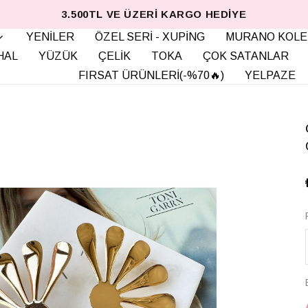
3.500TL VE ÜZERI KARGO HEDIYE
YENİLER
ÖZEL SERİ - XUPİNG
MURANO KOLE
HAL
YÜZÜK
ÇELİK
TOKA
ÇOK SATANLAR
FIRSAT ÜRÜNLERİ(-%70🔥)
YELPAZE