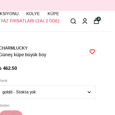
KSİYONU
KOLYE
KÜPE
0
YAZ FIRSATLARI (3 AL 2 ÖDE)
CHARMLUCKY
Güneş küpe büyük boy
₺ 462.50
Renk
Beden