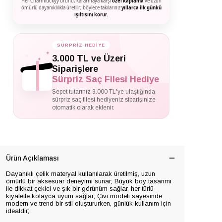
Her Charmluckyy ürünü, kararmaya karşı
özel kaplama
ve uzun
ömürlü dayanıklılıkla üretilir; böylece takılarınız
yıllarca ilk günkü
ışıltısını korur.
SÜRPRİZ HEDİYE
✦
✦
3.000 TL ve Üzeri
✦
Siparişlere
Sürpriz Saç Filesi Hediye
Sepet tutarınız 3.000 TL'ye ulaştığında
sürpriz saç filesi hediyeniz siparişinize
otomatik olarak eklenir.
Ürün Açıklaması
Dayanıklı çelik materyal kullanılarak üretilmiş, uzun
ömürlü bir aksesuar deneyimi sunar; Büyük boy tasarımı
ile dikkat çekici ve şık bir görünüm sağlar, her türlü
kıyafetle kolayca uyum sağlar; Çivi modeli sayesinde
modern ve trend bir stil oluştururken, günlük kullanım için
idealdir;