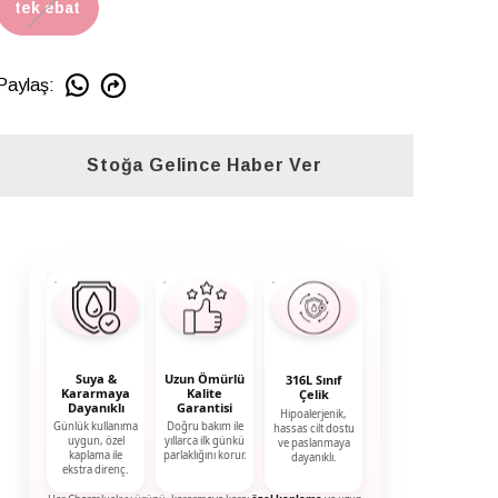
tek ebat
Paylaş
:
Stoğa Gelince Haber Ver
Suya &
Uzun Ömürlü
316L Sınıf
Kararmaya
Kalite
Çelik
Dayanıklı
Garantisi
Hipoalerjenik,
Günlük kullanıma
Doğru bakım ile
hassas cilt dostu
uygun, özel
yıllarca ilk günkü
ve paslanmaya
kaplama ile
parlaklığını korur.
dayanıklı.
ekstra direnç.