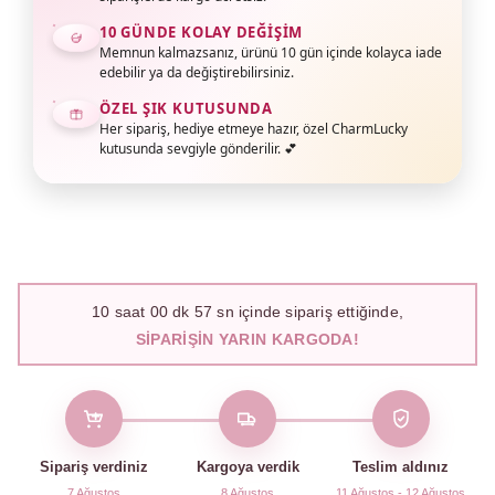
10 GÜNDE KOLAY DEĞIŞIM
Memnun kalmazsanız, ürünü 10 gün içinde kolayca iade
edebilir ya da değiştirebilirsiniz.
ÖZEL ŞIK KUTUSUNDA
Her sipariş, hediye etmeye hazır, özel CharmLucky
kutusunda sevgiyle gönderilir. 💕
10
saat
00
dk
56
sn içinde sipariş ettiğinde,
SIPARIŞIN YARIN KARGODA!
Sipariş verdiniz
Kargoya verdik
Teslim aldınız
7 Ağustos
8 Ağustos
11 Ağustos - 12 Ağustos