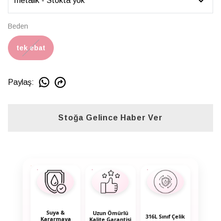
Beden
tek ebat
Paylaş
:
Stoğa Gelince Haber Ver
Suya &
Uzun Ömürlü
316L Sınıf Çelik
Kararmaya
Kalite Garantisi