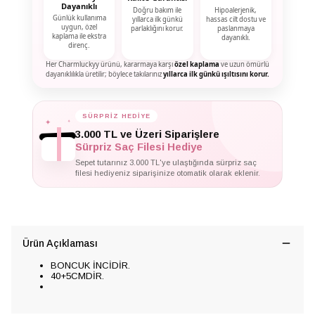
Dayanıklı
Doğru bakım ile
Hipoalerjenik,
Günlük kullanıma
yıllarca ilk günkü
hassas cilt dostu ve
uygun, özel
parlaklığını korur.
paslanmaya
kaplama ile ekstra
dayanıklı.
direnç.
Her Charmluckyy ürünü, kararmaya karşı
özel kaplama
ve uzun ömürlü
dayanıklılıkla üretilir; böylece takılarınız
yıllarca ilk günkü ışıltısını korur.
✦
✦
SÜRPRİZ HEDİYE
✦
3.000 TL ve Üzeri Siparişlere
Sürpriz Saç Filesi Hediye
Sepet tutarınız 3.000 TL'ye ulaştığında sürpriz saç
filesi hediyeniz siparişinize otomatik olarak eklenir.
Ürün Açıklaması
BONCUK İNCİDİR.
40+5CMDİR.