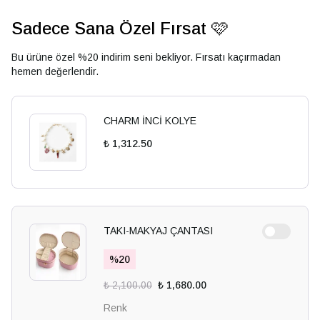
Sadece Sana Özel Fırsat 🩷
Bu ürüne özel %20 indirim seni bekliyor. Fırsatı kaçırmadan
hemen değerlendir.
CHARM İNCİ KOLYE
₺ 1,312.50
TAKI-MAKYAJ ÇANTASI
%
20
₺ 2,100.00
₺ 1,680.00
Renk