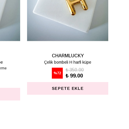
CHARMLUCKY
Çelik bombeli S harfi küpe
Ç
e
₺ 350.00
%
72
₺ 99.00
SEPETE EKLE