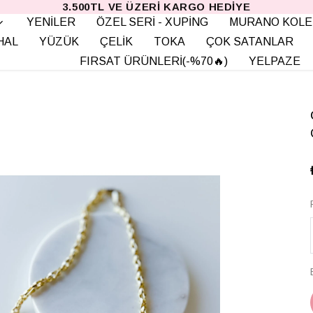
3.500TL VE ÜZERI KARGO HEDIYE
YENİLER
ÖZEL SERİ - XUPİNG
MURANO KOLE
HAL
YÜZÜK
ÇELİK
TOKA
ÇOK SATANLAR
FIRSAT ÜRÜNLERİ(-%70🔥)
YELPAZE