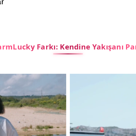
ar
rmLucky Farkı: Kendine Yakışanı Pa