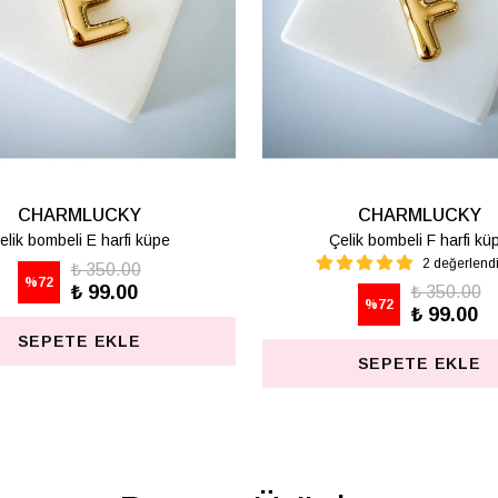
CHARMLUCKY
CHARMLUCKY
 bombeli K harfi küpe
Çelik bombeli M harfi lüpe
1 değerlendirm
₺ 350.00
%
72
₺ 99.00
₺ 350.00
%
72
₺ 99.00
SEPETE EKLE
SEPETE EKLE