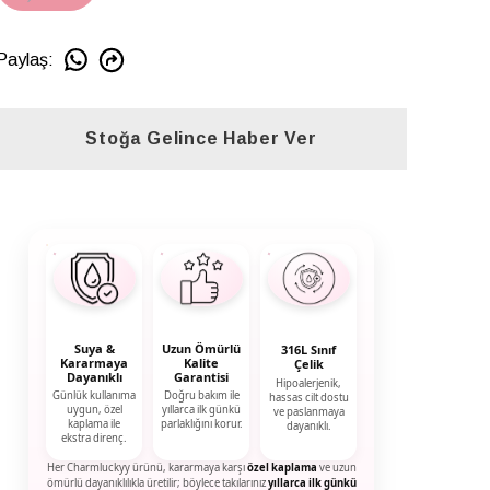
Paylaş
:
Stoğa Gelince Haber Ver
Suya &
Uzun Ömürlü
316L Sınıf
Kararmaya
Kalite
Çelik
Dayanıklı
Garantisi
Hipoalerjenik,
Günlük kullanıma
Doğru bakım ile
hassas cilt dostu
uygun, özel
yıllarca ilk günkü
ve paslanmaya
kaplama ile
parlaklığını korur.
dayanıklı.
ekstra direnç.
Her Charmluckyy ürünü, kararmaya karşı
özel kaplama
ve uzun
ömürlü dayanıklılıkla üretilir; böylece takılarınız
yıllarca ilk günkü