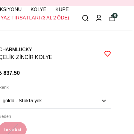
KSİYONU
KOLYE
KÜPE
0
YAZ FIRSATLARI (3 AL 2 ÖDE)
CHARMLUCKY
ÇELİK ZİNCİR KOLYE
₺ 837.50
Renk
Beden
tek ebat