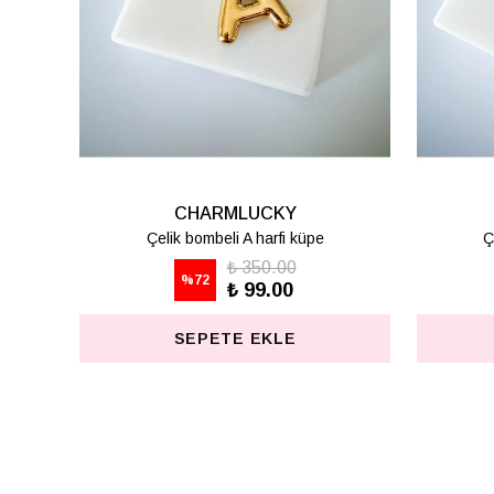
CHARMLUCKY
Çelik bombeli H harfi küpe
Çelik
₺ 350.00
%
72
₺ 99.00
SEPETE EKLE