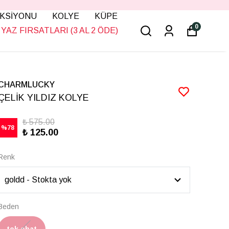
KSİYONU
KOLYE
KÜPE
0
YAZ FIRSATLARI (3 AL 2 ÖDE)
CHARMLUCKY
ÇELİK YILDIZ KOLYE
₺ 575.00
%
78
₺ 125.00
Renk
Beden
tek ebat