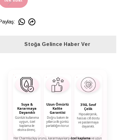
Paylaş
:
Stoğa Gelince Haber Ver
Suya &
Uzun Ömürlü
316L Sınıf
Kararmaya
Kalite
Çelik
Dayanıklı
Garantisi
Hipoalerjenik,
Günlük kullanıma
Doğru bakım ile
hassas cilt dostu
uygun, özel
yıllarca ilk günkü
ve paslanmaya
kaplama ile
parlaklığını korur.
dayanıklı.
ekstra direnç.
Her Charmluckyy ürünü, kararmaya karşı
özel kaplama
ve uzun