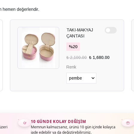
an hemen değerlendir.
TAKI-MAKYAJ
ÇANTASI
%
20
₺ 2,100.00
₺ 1,680.00
Renk
10 GÜNDE KOLAY DEĞIŞIM
üzeri
Memnun kalmazsanız, ürünü 10 gün içinde kolayca
iade edebilir ya da değiştirebilirsiniz.