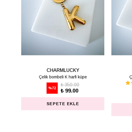
CHARMLUCKY
Çelik bombeli Z harfi küpe
₺ 350.00
%
72
₺ 99.00
SEPETE EKLE