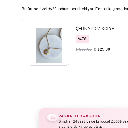
Bu ürüne özel %20 indirim seni bekliyor. Fırsatı kaçırmad
ÇELİK YILDIZ KOLYE
%
78
₺ 575.00
₺ 125.00
24 SAATTE KARGODA
Şimdi al, 24 saat içinde kargoda! 2.500₺ ve 
siparişlerde kargo ücretsiz.