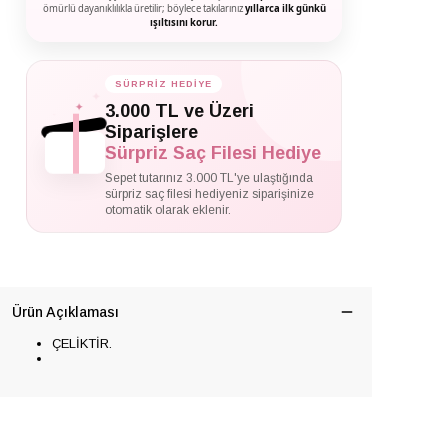
ömürlü dayanıklılıkla üretilir; böylece takılarınız
yıllarca ilk günkü
ışıltısını korur.
SÜRPRİZ HEDİYE
✦
✦
3.000 TL ve Üzeri
✦
Siparişlere
Sürpriz Saç Filesi Hediye
Sepet tutarınız 3.000 TL'ye ulaştığında
sürpriz saç filesi hediyeniz siparişinize
otomatik olarak eklenir.
Ürün Açıklaması
ÇELİKTİR.