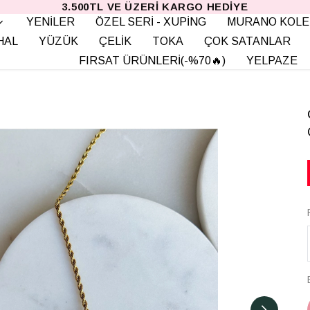
3.500TL VE ÜZERI KARGO HEDIYE
YENİLER
ÖZEL SERİ - XUPİNG
MURANO KOLE
HAL
YÜZÜK
ÇELİK
TOKA
ÇOK SATANLAR
FIRSAT ÜRÜNLERİ(-%70🔥)
YELPAZE