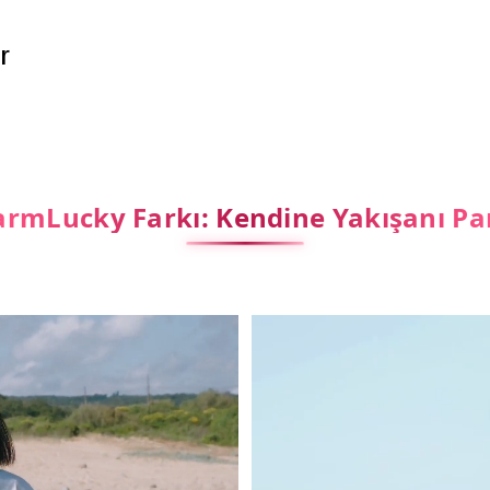
r
rmLucky Farkı: Kendine Yakışanı Pa