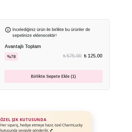
İncelediğiniz ürün ile birlikte bu ürünler de
sepetinize eklenecektir!
Avantajlı Toplam
₺ 575.00
₺ 125.00
%
78
Birlikte Sepete Ekle (1)
ÖZEL ŞIK KUTUSUNDA
Her sipariş, hediye etmeye hazır, özel CharmLucky
kutusunda sevgiyle gönderilir. 💕