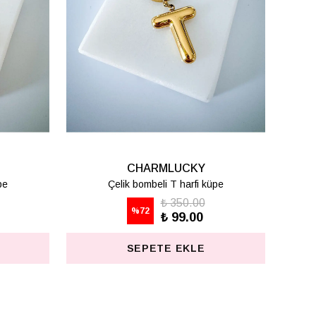
CHARMLUCKY
BASİC HARF KOLYE - C
₺ 498.75
%
75
₺ 125.00
SEPETE EKLE