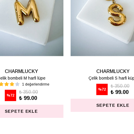
CHARMLUCKY
CHARMLUCKY
KARE KÜPE
AKRİLİK GÜL KÜPE
₺ 625.00
₺ 487.50
%
80
%
74
₺ 125.00
₺ 125.00
SEPETE EKLE
SEPETE EKLE