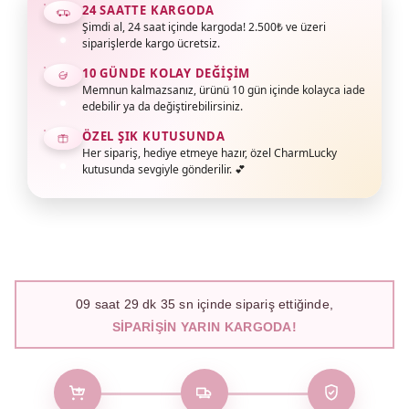
24 SAATTE KARGODA
Şimdi al, 24 saat içinde kargoda! 2.500₺ ve üzeri
siparişlerde kargo ücretsiz.
10 GÜNDE KOLAY DEĞIŞIM
Memnun kalmazsanız, ürünü 10 gün içinde kolayca iade
edebilir ya da değiştirebilirsiniz.
ÖZEL ŞIK KUTUSUNDA
Her sipariş, hediye etmeye hazır, özel CharmLucky
kutusunda sevgiyle gönderilir. 💕
09
saat
29
dk
34
sn içinde sipariş ettiğinde,
SIPARIŞIN YARIN KARGODA!