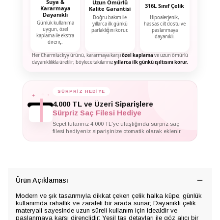
Suya &
Uzun Ömürlü
316L Sınıf Çelik
Kararmaya
Kalite Garantisi
Dayanıklı
Doğru bakım ile
Hipoalerjenik,
Günlük kullanıma
yıllarca ilk günkü
hassas cilt dostu ve
uygun, özel
parlaklığını korur.
paslanmaya
kaplama ile ekstra
dayanıklı.
direnç.
Her Charmluckyy ürünü, kararmaya karşı
özel kaplama
ve uzun ömürlü
dayanıklılıkla üretilir; böylece takılarınız
yıllarca ilk günkü ışıltısını korur.
✦
SÜRPRİZ HEDİYE
✦
✦
4.000 TL ve Üzeri Siparişlere
Sürpriz Saç Filesi Hediye
Sepet tutarınız 4.000 TL'ye ulaştığında sürpriz saç
filesi hediyeniz siparişinize otomatik olarak eklenir.
Ürün Açıklaması
Modern ve şık tasarımıyla dikkat çeken çelik halka küpe, günlük
kullanımda rahatlık ve zarafeti bir arada sunar; Dayanıklı çelik
materyali sayesinde uzun süreli kullanım için idealdir ve
paslanmaya karşı dirençlidir; Yeşil taş detayları ile göz alıcı bir