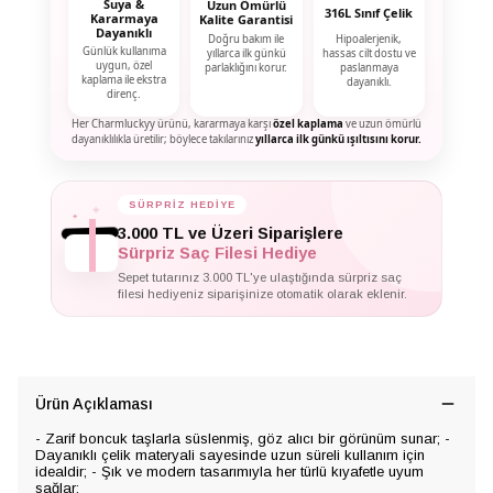
Suya &
Uzun Ömürlü
316L Sınıf Çelik
Kararmaya
Kalite Garantisi
Dayanıklı
Doğru bakım ile
Hipoalerjenik,
Günlük kullanıma
yıllarca ilk günkü
hassas cilt dostu ve
uygun, özel
parlaklığını korur.
paslanmaya
kaplama ile ekstra
dayanıklı.
direnç.
Her Charmluckyy ürünü, kararmaya karşı
özel kaplama
ve uzun ömürlü
dayanıklılıkla üretilir; böylece takılarınız
yıllarca ilk günkü ışıltısını korur.
SÜRPRİZ HEDİYE
✦
✦
✦
3.000 TL ve Üzeri Siparişlere
Sürpriz Saç Filesi Hediye
Sepet tutarınız 3.000 TL'ye ulaştığında sürpriz saç
filesi hediyeniz siparişinize otomatik olarak eklenir.
Ürün Açıklaması
- Zarif boncuk taşlarla süslenmiş, göz alıcı bir görünüm sunar; -
Dayanıklı çelik materyali sayesinde uzun süreli kullanım için
idealdir; - Şık ve modern tasarımıyla her türlü kıyafetle uyum
sağlar;