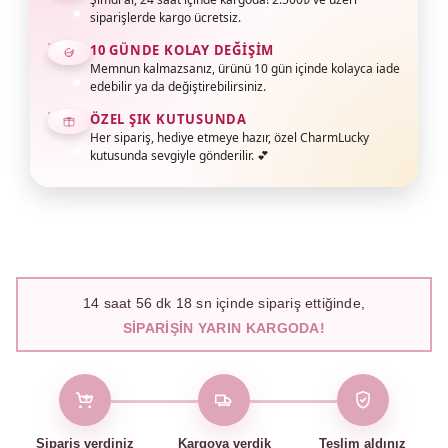
siparişlerde kargo ücretsiz.
10 GÜNDE KOLAY DEĞIŞIM
Memnun kalmazsanız, ürünü 10 gün içinde kolayca iade
edebilir ya da değiştirebilirsiniz.
ÖZEL ŞIK KUTUSUNDA
Her sipariş, hediye etmeye hazır, özel CharmLucky
kutusunda sevgiyle gönderilir. 💕
14
saat
56
dk
16
sn içinde sipariş ettiğinde,
SIPARIŞIN YARIN KARGODA!
Sipariş verdiniz
Kargoya verdik
Teslim aldınız