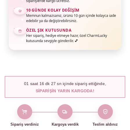
siparişlerde kargo ücretsiz.
10 GÜNDE KOLAY DEĞIŞIM
Memnun kalmazsanız, ürünü 10 gün içinde kolayca iade
edebilir ya da değiştirebilirsiniz.
ÖZEL ŞIK KUTUSUNDA
Her sipariş, hediye etmeye hazır, özel CharmLucky
kutusunda sevgiyle gönderilir. 💕
01
saat
16
dk
26
sn içinde sipariş ettiğinde,
SIPARIŞIN YARIN KARGODA!
Sipariş verdiniz
Kargoya verdik
Teslim aldınız