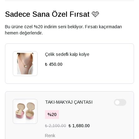
Sadece Sana Özel Fırsat 🩷
Bu ürüne özel %20 indirim seni bekliyor. Fırsatı kaçırmadan
hemen değerlendir.
Çelik sedefli kalp kolye
₺ 450.00
TAKI-MAKYAJ ÇANTASI
%
20
₺ 2,100.00
₺ 1,680.00
Renk