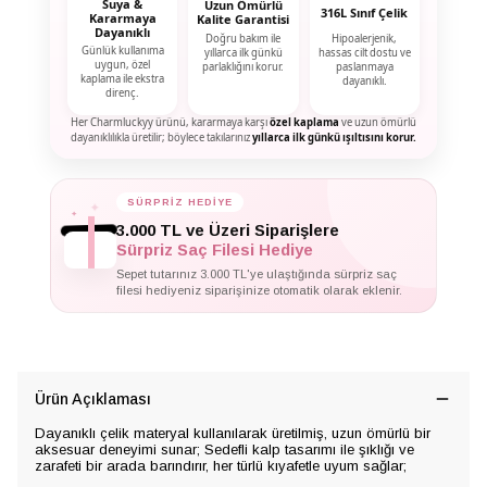
Suya &
Uzun Ömürlü
316L Sınıf Çelik
Kararmaya
Kalite Garantisi
Dayanıklı
Doğru bakım ile
Hipoalerjenik,
Günlük kullanıma
yıllarca ilk günkü
hassas cilt dostu ve
uygun, özel
parlaklığını korur.
paslanmaya
kaplama ile ekstra
dayanıklı.
direnç.
Her Charmluckyy ürünü, kararmaya karşı
özel kaplama
ve uzun ömürlü
dayanıklılıkla üretilir; böylece takılarınız
yıllarca ilk günkü ışıltısını korur.
SÜRPRİZ HEDİYE
✦
✦
✦
3.000 TL ve Üzeri Siparişlere
Sürpriz Saç Filesi Hediye
Sepet tutarınız 3.000 TL'ye ulaştığında sürpriz saç
filesi hediyeniz siparişinize otomatik olarak eklenir.
Ürün Açıklaması
Dayanıklı çelik materyal kullanılarak üretilmiş, uzun ömürlü bir
aksesuar deneyimi sunar; Sedefli kalp tasarımı ile şıklığı ve
zarafeti bir arada barındırır, her türlü kıyafetle uyum sağlar;