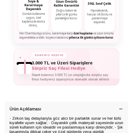
Suya &
Uzun Ömürlü
316L Sınıf Çelik
Kararmaya
Kalite Garantisi
Dayanıklı
Doğru bakım ile
Hipoalerjenik,
Günlük kullanıma
yıllarca ilk günkü
hassas cilt dostu ve
uygun, özel
parlaklığını korur.
paslanmaya
kaplama ile ekstra
dayanıklı.
direnç.
Her Charmluckyy ürünü, kararmaya karşı
özel kaplama
ve uzun ömürlü
dayanıklılıkla üretilir; böylece takılarınız
yıllarca ilk günkü ışıltısını korur.
✦
SÜRPRİZ HEDİYE
✦
✦
3.000 TL ve Üzeri Siparişlere
Sürpriz Saç Filesi Hediye
Sepet tutarınız 3.000 TL'ye ulaştığında sürpriz saç
filesi hediyeniz siparişinize otomatik olarak eklenir.
Ürün Açıklaması
- Zirkon taş detaylarıyla göz alıcı bir parlaklık sunar ve her türlü
kıyafetle uyum sağlar; - Dayanıklı çelik materyali sayesinde uzun
süreli kullanım için idealdir ve paslanmaya karşı dirençlidir; - Şık
tasarımıyla dikkat çeker ve özel günlerde veya günlük