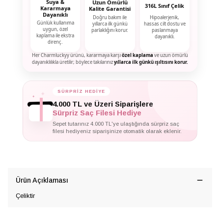
Suya &
Uzun Ömürlü
316L Sınıf Çelik
Kararmaya
Kalite Garantisi
Dayanıklı
Doğru bakım ile
Hipoalerjenik,
Günlük kullanıma
yıllarca ilk günkü
hassas cilt dostu ve
uygun, özel
parlaklığını korur.
paslanmaya
kaplama ile ekstra
dayanıklı.
direnç.
Her Charmluckyy ürünü, kararmaya karşı
özel kaplama
ve uzun ömürlü
dayanıklılıkla üretilir; böylece takılarınız
yıllarca ilk günkü ışıltısını korur.
SÜRPRİZ HEDİYE
✦
✦
✦
4.000 TL ve Üzeri Siparişlere
Sürpriz Saç Filesi Hediye
Sepet tutarınız 4.000 TL'ye ulaştığında sürpriz saç
filesi hediyeniz siparişinize otomatik olarak eklenir.
Ürün Açıklaması
Çeliktir