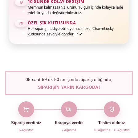
10 GÜNDE KOLAY DEĞIŞIM
Memnun kalmazsanız, ürünü 10 gün içinde kolayca iade
edebilir ya da değiştirebilirsiniz.
ÖZEL ŞIK KUTUSUNDA
Her sipariş, hediye etmeye hazır, özel CharmLucky
kutusunda sevgiyle gönderilir. 💕
05
saat
59
dk
49
sn içinde sipariş ettiğinde,
SIPARIŞIN YARIN KARGODA!
Sipariş verdiniz
Kargoya verdik
Teslim aldınız
6 Ağustos
7 Ağustos
10 Ağustos - 11 Ağustos