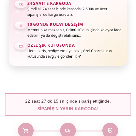
24 SAATTE KARGODA
Şimdi al, 24 saat içinde kargoda! 2.500₺ ve üzeri
siparişlerde kargo ücretsiz.
10 GÜNDE KOLAY DEĞIŞIM
Memnun kalmazsanız, ürünü 10 gün içinde kolayca iade
edebilir ya da değiştirebilirsiniz.
ÖZEL ŞIK KUTUSUNDA
Her sipariş, hediye etmeye hazır, özel CharmLucky
kutusunda sevgiyle gönderilir. 💕
22
saat
27
dk
14
sn içinde sipariş ettiğinde,
SIPARIŞIN YARIN KARGODA!