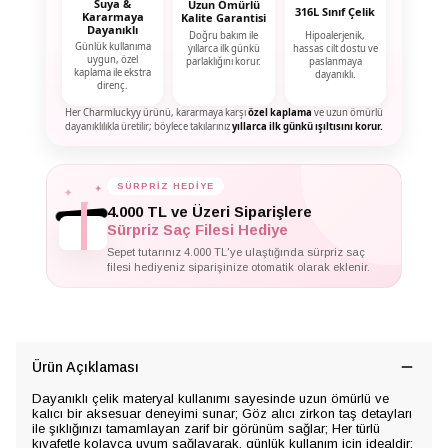
Suya &
Uzun Ömürlü
316L Sınıf Çelik
Kararmaya
Kalite Garantisi
Dayanıklı
Doğru bakım ile
Hipoalerjenik,
Günlük kullanıma
yıllarca ilk günkü
hassas cilt dostu ve
uygun, özel
parlaklığını korur.
paslanmaya
kaplama ile ekstra
dayanıklı.
direnç.
Her Charmluckyy ürünü, kararmaya karşı
özel kaplama
ve uzun ömürlü
dayanıklılıkla üretilir; böylece takılarınız
yıllarca ilk günkü ışıltısını korur.
✦
✦
SÜRPRİZ HEDİYE
✦
4.000 TL ve Üzeri Siparişlere
Sürpriz Saç Filesi Hediye
Sepet tutarınız 4.000 TL'ye ulaştığında sürpriz saç
filesi hediyeniz siparişinize otomatik olarak eklenir.
Ürün Açıklaması
Dayanıklı çelik materyal kullanımı sayesinde uzun ömürlü ve
kalıcı bir aksesuar deneyimi sunar; Göz alıcı zirkon taş detayları
ile şıklığınızı tamamlayan zarif bir görünüm sağlar; Her türlü
kıyafetle kolayca uyum sağlayarak, günlük kullanım için idealdir;