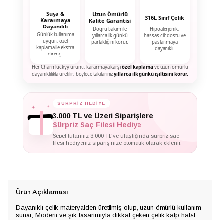
Suya &
Uzun Ömürlü
316L Sınıf Çelik
Kararmaya
Kalite Garantisi
Dayanıklı
Doğru bakım ile
Hipoalerjenik,
Günlük kullanıma
yıllarca ilk günkü
hassas cilt dostu ve
uygun, özel
parlaklığını korur.
paslanmaya
kaplama ile ekstra
dayanıklı.
direnç.
Her Charmluckyy ürünü, kararmaya karşı
özel kaplama
ve uzun ömürlü
dayanıklılıkla üretilir; böylece takılarınız
yıllarca ilk günkü ışıltısını korur.
✦
✦
SÜRPRİZ HEDİYE
✦
3.000 TL ve Üzeri Siparişlere
Sürpriz Saç Filesi Hediye
Sepet tutarınız 3.000 TL'ye ulaştığında sürpriz saç
filesi hediyeniz siparişinize otomatik olarak eklenir.
Ürün Açıklaması
Dayanıklı çelik materyalden üretilmiş olup, uzun ömürlü kullanım
sunar; Modern ve şık tasarımıyla dikkat çeken çelik kalp halat