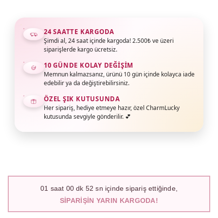
24 SAATTE KARGODA
Şimdi al, 24 saat içinde kargoda! 2.500₺ ve üzeri
siparişlerde kargo ücretsiz.
10 GÜNDE KOLAY DEĞIŞIM
Memnun kalmazsanız, ürünü 10 gün içinde kolayca iade
edebilir ya da değiştirebilirsiniz.
ÖZEL ŞIK KUTUSUNDA
Her sipariş, hediye etmeye hazır, özel CharmLucky
kutusunda sevgiyle gönderilir. 💕
01
saat
00
dk
51
sn içinde sipariş ettiğinde,
SIPARIŞIN YARIN KARGODA!