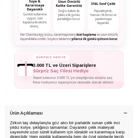
Suya &
Uzun Ömürlü
316L Sınıf Çelik
Kararmaya
Kalite Garantisi
Dayanıklı
Doğru bakım ile
Hipoalerjenik,
Günlük kullanıma
yıllarca ilk günkü
hassas cilt dostu ve
uygun, özel
parlaklığını korur.
paslanmaya
kaplama ile ekstra
dayanıklı.
direnç.
Her Charmluckyy ürünü, kararmaya karşı
özel kaplama
ve uzun ömürlü
dayanıklılıkla üretilir; böylece takılarınız
yıllarca ilk günkü ışıltısını korur.
SÜRPRİZ HEDİYE
✦
✦
✦
3.000 TL ve Üzeri Siparişlere
Sürpriz Saç Filesi Hediye
Sepet tutarınız 3.000 TL'ye ulaştığında sürpriz saç
filesi hediyeniz siparişinize otomatik olarak eklenir.
Ürün Açıklaması
Zirkon taş detaylarıyla göz alıcı bir parlaklık sunan çelik inci
yıldız kolye, şıklığınızı tamamlar; Dayanıklı çelik materyali
sayesinde uzun süreli kullanım için idealdir ve kararmaya karşı
dirençlidir; Hem günlük kullanımda hem de özel günlerde tercih