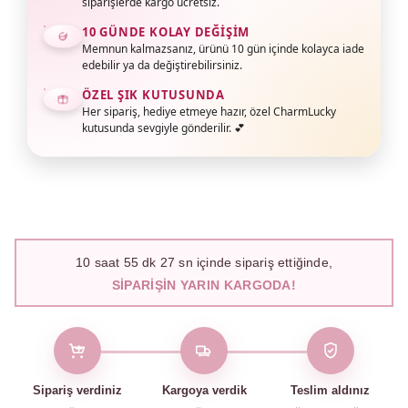
siparişlerde kargo ücretsiz.
10 GÜNDE KOLAY DEĞIŞIM
Memnun kalmazsanız, ürünü 10 gün içinde kolayca iade
edebilir ya da değiştirebilirsiniz.
ÖZEL ŞIK KUTUSUNDA
Her sipariş, hediye etmeye hazır, özel CharmLucky
kutusunda sevgiyle gönderilir. 💕
10
saat
55
dk
26
sn içinde sipariş ettiğinde,
SIPARIŞIN YARIN KARGODA!
Sipariş verdiniz
Kargoya verdik
Teslim aldınız