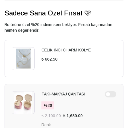
Sadece Sana Özel Fırsat 🩷
Bu ürüne özel %20 indirim seni bekliyor. Fırsatı kaçırmadan
hemen değerlendir.
ÇELİK İNCİ CHARM KOLYE
₺ 662.50
TAKI-MAKYAJ ÇANTASI
%
20
₺ 2,100.00
₺ 1,680.00
Renk