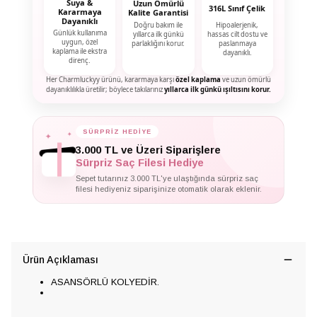
Suya &
Uzun Ömürlü
316L Sınıf Çelik
Kararmaya
Kalite Garantisi
Dayanıklı
Doğru bakım ile
Hipoalerjenik,
Günlük kullanıma
yıllarca ilk günkü
hassas cilt dostu ve
uygun, özel
parlaklığını korur.
paslanmaya
kaplama ile ekstra
dayanıklı.
direnç.
Her Charmluckyy ürünü, kararmaya karşı
özel kaplama
ve uzun ömürlü
dayanıklılıkla üretilir; böylece takılarınız
yıllarca ilk günkü ışıltısını korur.
✦
✦
SÜRPRİZ HEDİYE
✦
3.000 TL ve Üzeri Siparişlere
Sürpriz Saç Filesi Hediye
Sepet tutarınız 3.000 TL'ye ulaştığında sürpriz saç
filesi hediyeniz siparişinize otomatik olarak eklenir.
Ürün Açıklaması
ASANSÖRLÜ KOLYEDİR.