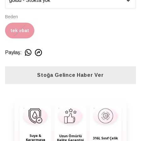
Beden
tek ebat
Paylaş
:
Stoğa Gelince Haber Ver
Suya &
Uzun Ömürlü
316L Sınıf Çelik
Kararmaya
Kalite Garantisi