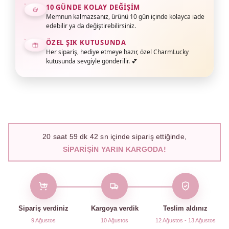
10 GÜNDE KOLAY DEĞIŞIM
Memnun kalmazsanız, ürünü 10 gün içinde kolayca iade
edebilir ya da değiştirebilirsiniz.
ÖZEL ŞIK KUTUSUNDA
Her sipariş, hediye etmeye hazır, özel CharmLucky
kutusunda sevgiyle gönderilir. 💕
20
saat
59
dk
41
sn içinde sipariş ettiğinde,
SIPARIŞIN YARIN KARGODA!
Sipariş verdiniz
Kargoya verdik
Teslim aldınız
9 Ağustos
10 Ağustos
12 Ağustos - 13 Ağustos