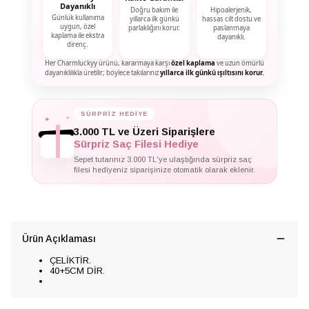
Dayanıklı
Doğru bakım ile
Hipoalerjenik,
Günlük kullanıma
yıllarca ilk günkü
hassas cilt dostu ve
uygun, özel
parlaklığını korur.
paslanmaya
kaplama ile ekstra
dayanıklı.
direnç.
Her Charmluckyy ürünü, kararmaya karşı
özel kaplama
ve uzun ömürlü
dayanıklılıkla üretilir; böylece takılarınız
yıllarca ilk günkü ışıltısını korur.
✦
✦
SÜRPRİZ HEDİYE
✦
3.000 TL ve Üzeri Siparişlere
Sürpriz Saç Filesi Hediye
Sepet tutarınız 3.000 TL'ye ulaştığında sürpriz saç
filesi hediyeniz siparişinize otomatik olarak eklenir.
Ürün Açıklaması
ÇELİKTİR.
40+5CM DİR.