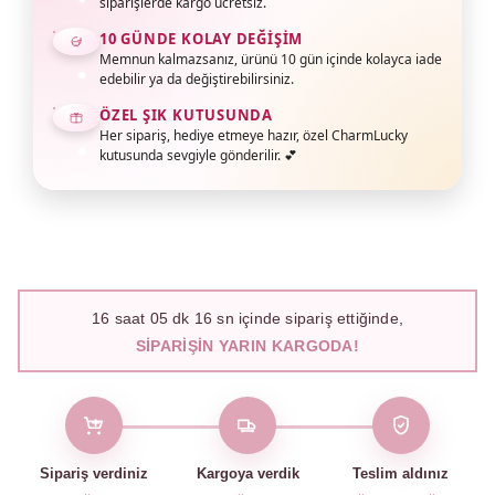
siparişlerde kargo ücretsiz.
10 GÜNDE KOLAY DEĞIŞIM
Memnun kalmazsanız, ürünü 10 gün içinde kolayca iade
edebilir ya da değiştirebilirsiniz.
ÖZEL ŞIK KUTUSUNDA
Her sipariş, hediye etmeye hazır, özel CharmLucky
kutusunda sevgiyle gönderilir. 💕
16
saat
05
dk
15
sn içinde sipariş ettiğinde,
SIPARIŞIN YARIN KARGODA!
Sipariş verdiniz
Kargoya verdik
Teslim aldınız