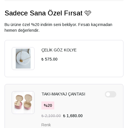
Sadece Sana Özel Fırsat 🩷
Bu ürüne özel %20 indirim seni bekliyor. Fırsatı kaçırmadan
hemen değerlendir.
ÇELİK GÖZ KOLYE
₺ 575.00
TAKI-MAKYAJ ÇANTASI
%
20
₺ 2,100.00
₺ 1,680.00
Renk