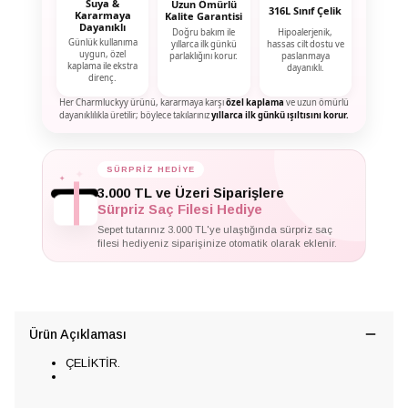
Suya &
Uzun Ömürlü
316L Sınıf Çelik
Kararmaya
Kalite Garantisi
Dayanıklı
Doğru bakım ile
Hipoalerjenik,
Günlük kullanıma
yıllarca ilk günkü
hassas cilt dostu ve
uygun, özel
parlaklığını korur.
paslanmaya
kaplama ile ekstra
dayanıklı.
direnç.
Her Charmluckyy ürünü, kararmaya karşı
özel kaplama
ve uzun ömürlü
dayanıklılıkla üretilir; böylece takılarınız
yıllarca ilk günkü ışıltısını korur.
SÜRPRİZ HEDİYE
✦
✦
✦
3.000 TL ve Üzeri Siparişlere
Sürpriz Saç Filesi Hediye
Sepet tutarınız 3.000 TL'ye ulaştığında sürpriz saç
filesi hediyeniz siparişinize otomatik olarak eklenir.
Ürün Açıklaması
ÇELİKTİR.