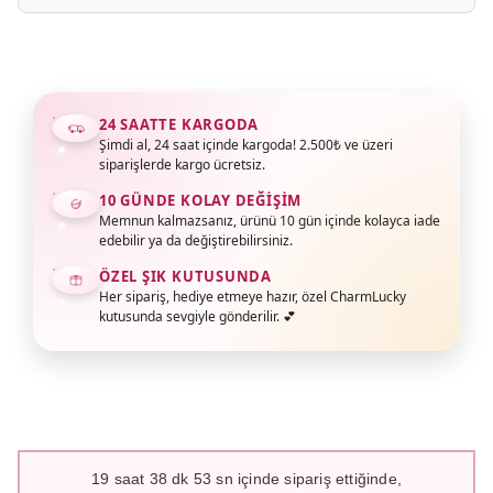
24 SAATTE KARGODA
Şimdi al, 24 saat içinde kargoda! 2.500₺ ve üzeri
siparişlerde kargo ücretsiz.
10 GÜNDE KOLAY DEĞIŞIM
Memnun kalmazsanız, ürünü 10 gün içinde kolayca iade
edebilir ya da değiştirebilirsiniz.
ÖZEL ŞIK KUTUSUNDA
Her sipariş, hediye etmeye hazır, özel CharmLucky
kutusunda sevgiyle gönderilir. 💕
19
saat
38
dk
52
sn içinde sipariş ettiğinde,