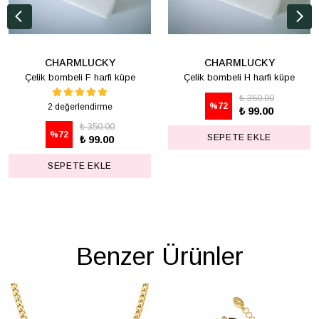
CHARMLUCKY
CHARMLUCKY
Çelik bombeli F harfi küpe
Çelik bombeli H harfi küpe
₺ 350.00
%
72
2 değerlendirme
₺ 99.00
₺ 350.00
%
72
SEPETE EKLE
₺ 99.00
SEPETE EKLE
Benzer Ürünler