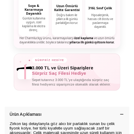
Suya &
Uzun Ömürlü
316L Sınıf Çelik
Kararmaya
Kalite Garantisi
Dayanıklı
Doğru bakım ile
Hipoalerjenik,
Günlük kullanıma
yıllarca ilk günkü
hassas cilt dostu ve
uygun, özel
parlaklığını korur.
paslanmaya
kaplama ile ekstra
dayanıklı.
direnç.
Her Charmluckyy ürünü, kararmaya karşı
özel kaplama
ve uzun ömürlü
dayanıklılıkla üretilir; böylece takılarınız
yıllarca ilk günkü ışıltısını korur.
✦
SÜRPRİZ HEDİYE
✦
✦
3.000 TL ve Üzeri Siparişlere
Sürpriz Saç Filesi Hediye
Sepet tutarınız 3.000 TL'ye ulaştığında sürpriz saç
filesi hediyeniz siparişinize otomatik olarak eklenir.
Ürün Açıklaması
Zirkon taş detaylarıyla göz alıcı bir parlaklık sunan bu çelik
fiyonk kolye, her türlü kıyafetle uyum sağlayacak zarif bir
aksesuardır.; Çelik materyali sayesinde uzun süreli kullanım için