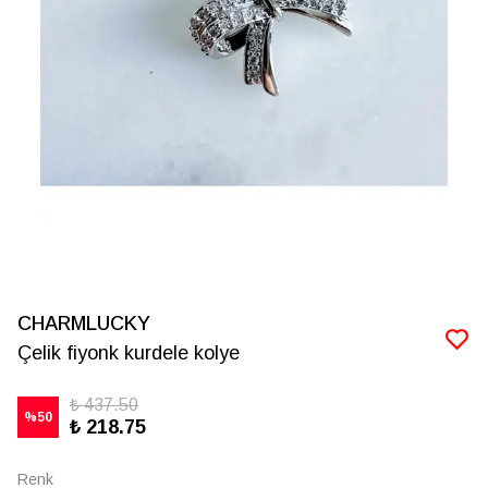
CHARMLUCKY
Çelik fiyonk kurdele kolye
₺ 437.50
%
50
₺ 218.75
Renk