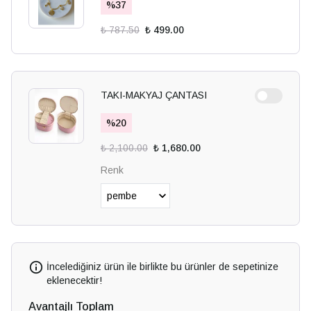
%
37
₺ 787.50
₺ 499.00
TAKI-MAKYAJ ÇANTASI
%
20
₺ 2,100.00
₺ 1,680.00
Renk
İncelediğiniz ürün ile birlikte bu ürünler de sepetinize
eklenecektir!
Avantajlı Toplam