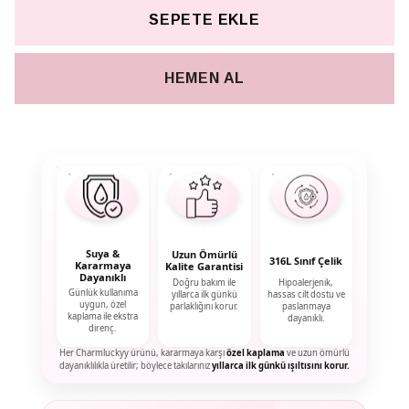
SEPETE EKLE
HEMEN AL
Suya &
Uzun Ömürlü
316L Sınıf Çelik
Kararmaya
Kalite Garantisi
Dayanıklı
Doğru bakım ile
Hipoalerjenik,
Günlük kullanıma
yıllarca ilk günkü
hassas cilt dostu ve
uygun, özel
parlaklığını korur.
paslanmaya
kaplama ile ekstra
dayanıklı.
direnç.
Her Charmluckyy ürünü, kararmaya karşı
özel kaplama
ve uzun ömürlü
dayanıklılıkla üretilir; böylece takılarınız
yıllarca ilk günkü ışıltısını korur.