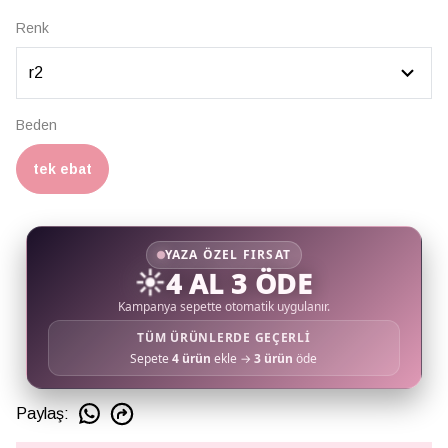
Renk
Beden
tek ebat
YAZA ÖZEL FIRSAT
☀️
4 AL 3 ÖDE
Kampanya sepette otomatik uygulanır.
TÜM ÜRÜNLERDE GEÇERLİ
Sepete
4 ürün
ekle →
3 ürün
öde
Paylaş
: