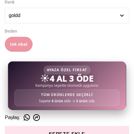
Renk
Beden
tek ebat
YAZA ÖZEL FIRSAT
☀️
4 AL 3 ÖDE
Kampanya sepette otomatik uygulanır.
TÜM ÜRÜNLERDE GEÇERLİ
Sepete
4 ürün
ekle →
3 ürün
öde
Paylaş
: