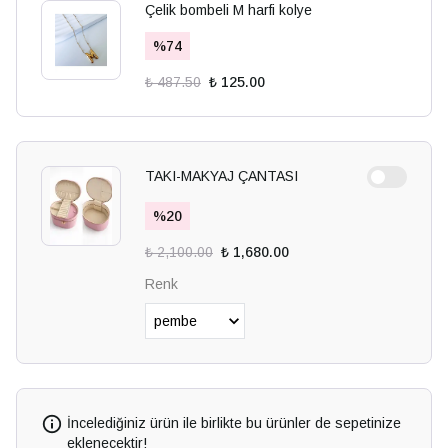
Çelik bombeli M harfi kolye
%
74
₺ 487.50
₺ 125.00
TAKI-MAKYAJ ÇANTASI
%
20
₺ 2,100.00
₺ 1,680.00
Renk
İncelediğiniz ürün ile birlikte bu ürünler de sepetinize
eklenecektir!