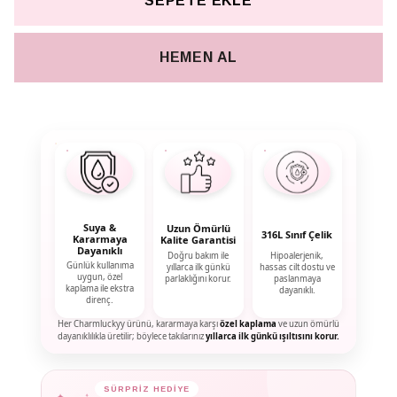
SEPETE EKLE
HEMEN AL
Suya &
Uzun Ömürlü
316L Sınıf Çelik
Kararmaya
Kalite Garantisi
Dayanıklı
Doğru bakım ile
Hipoalerjenik,
Günlük kullanıma
yıllarca ilk günkü
hassas cilt dostu ve
uygun, özel
parlaklığını korur.
paslanmaya
kaplama ile ekstra
dayanıklı.
direnç.
Her Charmluckyy ürünü, kararmaya karşı
özel kaplama
ve uzun ömürlü
dayanıklılıkla üretilir; böylece takılarınız
yıllarca ilk günkü ışıltısını korur.
✦
✦
SÜRPRİZ HEDİYE