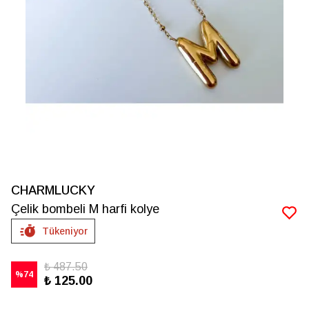
CHARMLUCKY
Çelik bombeli M harfi kolye
Tükeniyor
₺ 487.50
%
74
₺ 125.00