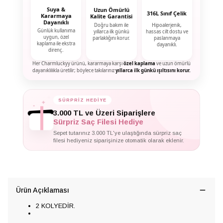
Suya &
Uzun Ömürlü
316L Sınıf Çelik
Kararmaya
Kalite Garantisi
Dayanıklı
Doğru bakım ile
Hipoalerjenik,
Günlük kullanıma
yıllarca ilk günkü
hassas cilt dostu ve
uygun, özel
parlaklığını korur.
paslanmaya
kaplama ile ekstra
dayanıklı.
direnç.
Her Charmluckyy ürünü, kararmaya karşı
özel kaplama
ve uzun ömürlü
dayanıklılıkla üretilir; böylece takılarınız
yıllarca ilk günkü ışıltısını korur.
SÜRPRİZ HEDİYE
✦
✦
✦
3.000 TL ve Üzeri Siparişlere
Sürpriz Saç Filesi Hediye
Sepet tutarınız 3.000 TL'ye ulaştığında sürpriz saç
filesi hediyeniz siparişinize otomatik olarak eklenir.
Ürün Açıklaması
2 KOLYEDİR.