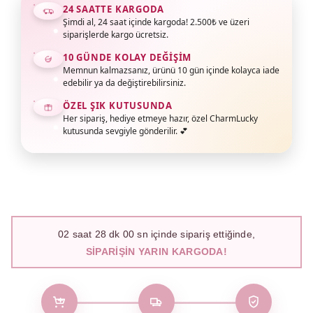
24 SAATTE KARGODA
Şimdi al, 24 saat içinde kargoda! 2.500₺ ve üzeri
siparişlerde kargo ücretsiz.
10 GÜNDE KOLAY DEĞIŞIM
Memnun kalmazsanız, ürünü 10 gün içinde kolayca iade
edebilir ya da değiştirebilirsiniz.
ÖZEL ŞIK KUTUSUNDA
Her sipariş, hediye etmeye hazır, özel CharmLucky
kutusunda sevgiyle gönderilir. 💕
02
saat
27
dk
59
sn içinde sipariş ettiğinde,
SIPARIŞIN YARIN KARGODA!