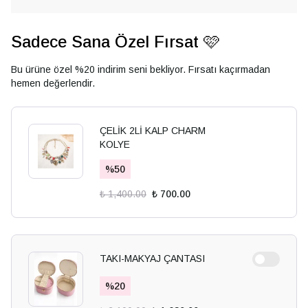
Sadece Sana Özel Fırsat 🩷
Bu ürüne özel %20 indirim seni bekliyor. Fırsatı kaçırmadan
hemen değerlendir.
ÇELİK 2Lİ KALP CHARM
KOLYE
%
50
₺ 1,400.00
₺ 700.00
TAKI-MAKYAJ ÇANTASI
%
20