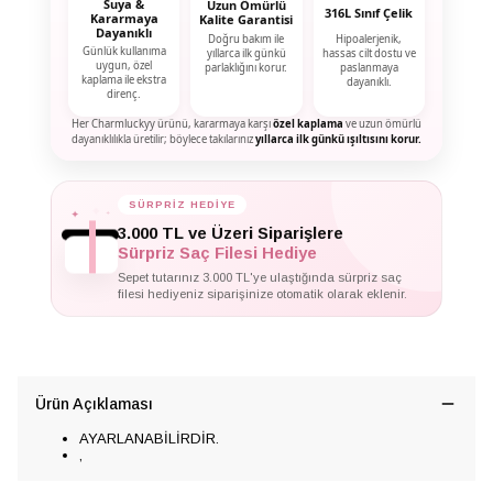
Suya &
Uzun Ömürlü
316L Sınıf Çelik
Kararmaya
Kalite Garantisi
Dayanıklı
Doğru bakım ile
Hipoalerjenik,
Günlük kullanıma
yıllarca ilk günkü
hassas cilt dostu ve
uygun, özel
parlaklığını korur.
paslanmaya
kaplama ile ekstra
dayanıklı.
direnç.
Her Charmluckyy ürünü, kararmaya karşı
özel kaplama
ve uzun ömürlü
dayanıklılıkla üretilir; böylece takılarınız
yıllarca ilk günkü ışıltısını korur.
✦
SÜRPRİZ HEDİYE
✦
✦
3.000 TL ve Üzeri Siparişlere
Sürpriz Saç Filesi Hediye
Sepet tutarınız 3.000 TL'ye ulaştığında sürpriz saç
filesi hediyeniz siparişinize otomatik olarak eklenir.
Ürün Açıklaması
AYARLANABİLİRDİR.
,