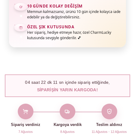
10 GÜNDE KOLAY DEĞIŞIM
Memnun kalmazsanız, ürünü 10 gün içinde kolayca iade
edebilir ya da değiştirebilirsiniz.
ÖZEL ŞIK KUTUSUNDA
Her sipariş, hediye etmeye hazır, özel CharmLucky
kutusunda sevgiyle gönderilir. 💕
04
saat
22
dk
10
sn içinde sipariş ettiğinde,
SIPARIŞIN YARIN KARGODA!
Sipariş verdiniz
Kargoya verdik
Teslim aldınız
7 Ağustos
8 Ağustos
11 Ağustos - 12 Ağustos