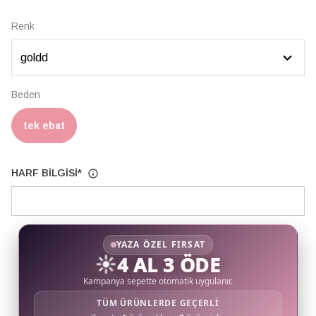
Renk
Beden
tek ebat
HARF BİLGİSİ
*
YAZA ÖZEL FIRSAT
☀️
4 AL 3 ÖDE
Kampanya sepette otomatik uygulanır.
TÜM ÜRÜNLERDE GEÇERLİ