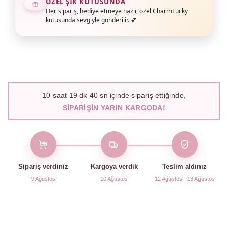
ÖZEL ŞIK KUTUSUNDA
Her sipariş, hediye etmeye hazır, özel CharmLucky
kutusunda sevgiyle gönderilir. 💕
10
saat
19
dk
39
sn içinde sipariş ettiğinde,
SIPARIŞIN YARIN KARGODA!
Sipariş verdiniz
Kargoya verdik
Teslim aldınız
9 Ağustos
10 Ağustos
12 Ağustos - 13 Ağustos