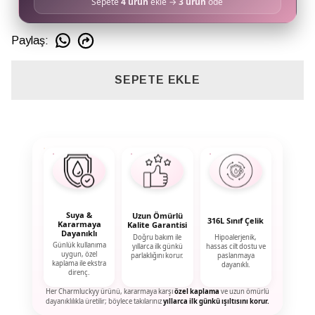
Sepete
4 ürün
ekle →
3 ürün
öde
Paylaş
:
SEPETE EKLE
Suya &
Uzun Ömürlü
316L Sınıf Çelik
Kararmaya
Kalite Garantisi
Dayanıklı
Doğru bakım ile
Hipoalerjenik,
Günlük kullanıma
yıllarca ilk günkü
hassas cilt dostu ve
uygun, özel
parlaklığını korur.
paslanmaya
kaplama ile ekstra
dayanıklı.
direnç.
Her Charmluckyy ürünü, kararmaya karşı
özel kaplama
ve uzun ömürlü
dayanıklılıkla üretilir; böylece takılarınız
yıllarca ilk günkü ışıltısını korur.