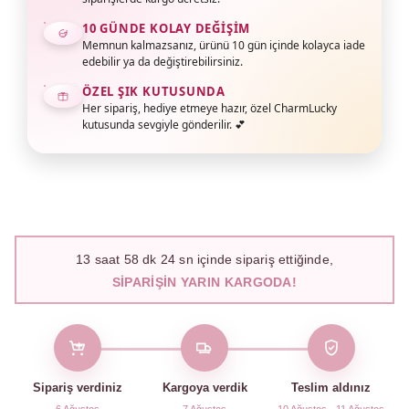
10 GÜNDE KOLAY DEĞIŞIM
Memnun kalmazsanız, ürünü 10 gün içinde kolayca iade
edebilir ya da değiştirebilirsiniz.
ÖZEL ŞIK KUTUSUNDA
Her sipariş, hediye etmeye hazır, özel CharmLucky
kutusunda sevgiyle gönderilir. 💕
13
saat
58
dk
23
sn içinde sipariş ettiğinde,
SIPARIŞIN YARIN KARGODA!
Sipariş verdiniz
Kargoya verdik
Teslim aldınız