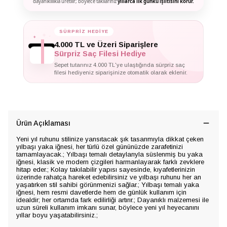
dayanıklılıkla üretilir; böylece takılarınız
yıllarca ilk günkü ışıltısını korur.
✦
SÜRPRİZ HEDİYE
✦
✦
4.000 TL ve Üzeri Siparişlere
Sürpriz Saç Filesi Hediye
Sepet tutarınız 4.000 TL'ye ulaştığında sürpriz saç
filesi hediyeniz siparişinize otomatik olarak eklenir.
Ürün Açıklaması
Yeni yıl ruhunu stilinize yansıtacak şık tasarımıyla dikkat çeken
yılbaşı yaka iğnesi, her türlü özel gününüzde zarafetinizi
tamamlayacak.; Yılbaşı temalı detaylarıyla süslenmiş bu yaka
iğnesi, klasik ve modern çizgileri harmanlayarak farklı zevklere
hitap eder.; Kolay takılabilir yapısı sayesinde, kıyafetlerinizin
üzerinde rahatça hareket edebilirsiniz ve yılbaşı ruhunu her an
yaşatırken stil sahibi görünmenizi sağlar.; Yılbaşı temalı yaka
iğnesi, hem resmi davetlerde hem de günlük kullanım için
idealdir; her ortamda fark edilirliği artırır.; Dayanıklı malzemesi ile
uzun süreli kullanım imkanı sunar, böylece yeni yıl heyecanını
yıllar boyu yaşatabilirsiniz.;