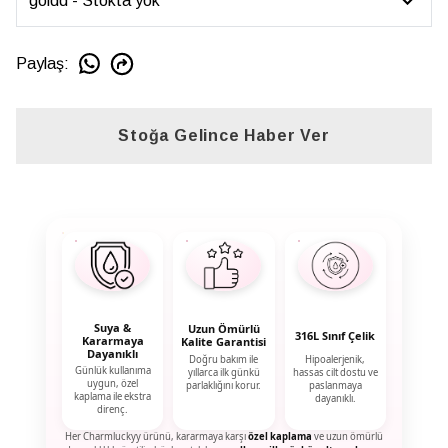
Paylaş
:
Stoğa Gelince Haber Ver
Suya &
Uzun Ömürlü
316L Sınıf Çelik
Kararmaya
Kalite Garantisi
Dayanıklı
Doğru bakım ile
Hipoalerjenik,
Günlük kullanıma
yıllarca ilk günkü
hassas cilt dostu ve
uygun, özel
parlaklığını korur.
paslanmaya
kaplama ile ekstra
dayanıklı.
direnç.
Her Charmluckyy ürünü, kararmaya karşı
özel kaplama
ve uzun ömürlü