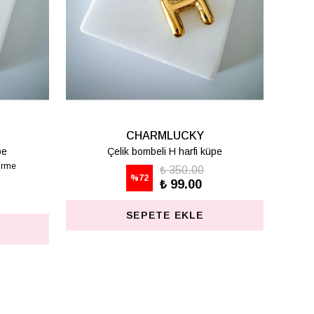
RMLUCKY
CHARMLUCKY
beli S harfi küpe
Çelik bombeli T harfi küpe
₺ 350.00
₺ 350.00
%
72
₺ 99.00
₺ 99.00
ETE EKLE
SEPETE EKLE