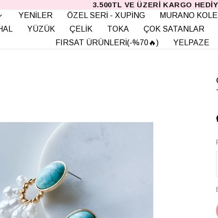
3.500TL VE ÜZERI KARGO HEDIYE
YENİLER
ÖZEL SERİ - XUPİNG
MURANO KOLE
HAL
YÜZÜK
ÇELİK
TOKA
ÇOK SATANLAR
FIRSAT ÜRÜNLERİ(-%70🔥)
YELPAZE