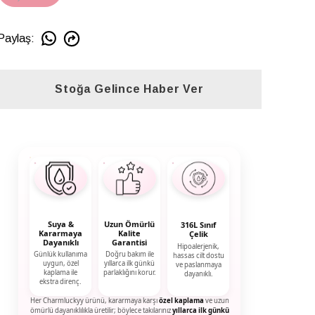
Paylaş
:
Stoğa Gelince Haber Ver
Suya &
Uzun Ömürlü
316L Sınıf
Kararmaya
Kalite
Çelik
Dayanıklı
Garantisi
Hipoalerjenik,
Günlük kullanıma
Doğru bakım ile
hassas cilt dostu
uygun, özel
yıllarca ilk günkü
ve paslanmaya
kaplama ile
parlaklığını korur.
dayanıklı.
ekstra direnç.
Her Charmluckyy ürünü, kararmaya karşı
özel kaplama
ve uzun
ömürlü dayanıklılıkla üretilir; böylece takılarınız
yıllarca ilk günkü