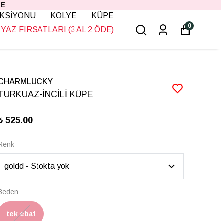
KSİYONU
KOLYE
KÜPE
0
YAZ FIRSATLARI (3 AL 2 ÖDE)
CHARMLUCKY
TURKUAZ-İNCİLİ KÜPE
₺ 525.00
Renk
Beden
tek ebat