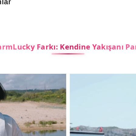
lar
rmLucky Farkı: Kendine Yakışanı Pa