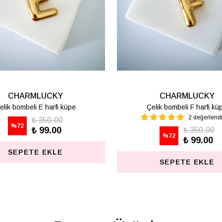
CHARMLUCKY
CHA
Çelik bombeli M harfi lüpe
Çelik bom
1 değerlendirme
%
72
₺ 350.00
%
72
₺ 99.00
SEP
SEPETE EKLE