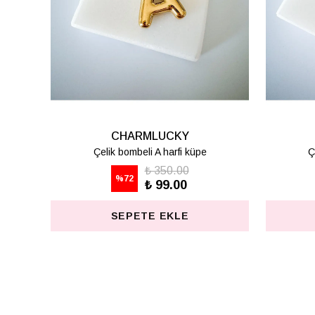
LUCKY
CHARMLUCKY
 H harfi küpe
Çelik bombeli K harfi küpe
 350.00
₺ 350.00
%
72
₺ 99.00
₺ 99.00
E EKLE
SEPETE EKLE