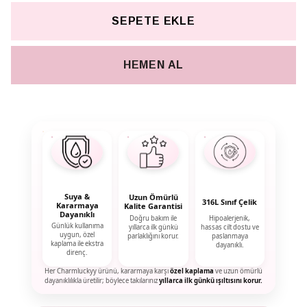
SEPETE EKLE
HEMEN AL
Suya &
Uzun Ömürlü
316L Sınıf Çelik
Kararmaya
Kalite Garantisi
Dayanıklı
Doğru bakım ile
Hipoalerjenik,
Günlük kullanıma
yıllarca ilk günkü
hassas cilt dostu ve
uygun, özel
parlaklığını korur.
paslanmaya
kaplama ile ekstra
dayanıklı.
direnç.
Her Charmluckyy ürünü, kararmaya karşı
özel kaplama
ve uzun ömürlü
dayanıklılıkla üretilir; böylece takılarınız
yıllarca ilk günkü ışıltısını korur.