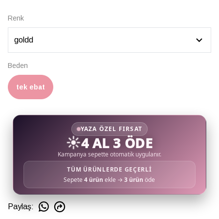
Renk
Beden
tek ebat
YAZA ÖZEL FIRSAT
☀️
4 AL 3 ÖDE
Kampanya sepette otomatik uygulanır.
TÜM ÜRÜNLERDE GEÇERLİ
Sepete
4 ürün
ekle →
3 ürün
öde
Paylaş
: