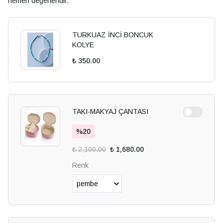
hemen değerlendir.
TURKUAZ İNCİ BONCUK
KOLYE
₺ 350.00
TAKI-MAKYAJ ÇANTASI
%
20
₺ 2,100.00
₺ 1,680.00
Renk