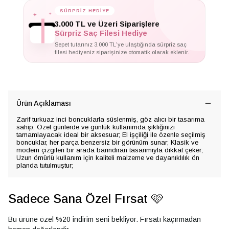
✦
✦
SÜRPRİZ HEDİYE
✦
3.000 TL ve Üzeri Siparişlere
Sürpriz Saç Filesi Hediye
Sepet tutarınız 3.000 TL'ye ulaştığında sürpriz saç
filesi hediyeniz siparişinize otomatik olarak eklenir.
Ürün Açıklaması
Zarif turkuaz inci boncuklarla süslenmiş, göz alıcı bir tasarıma
sahip; Özel günlerde ve günlük kullanımda şıklığınızı
tamamlayacak ideal bir aksesuar; El işçiliği ile özenle seçilmiş
boncuklar, her parça benzersiz bir görünüm sunar; Klasik ve
modern çizgileri bir arada barındıran tasarımıyla dikkat çeker;
Uzun ömürlü kullanım için kaliteli malzeme ve dayanıklılık ön
planda tutulmuştur;
Sadece Sana Özel Fırsat 🩷
Bu ürüne özel %20 indirim seni bekliyor. Fırsatı kaçırmadan