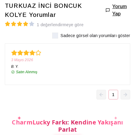
TURKUAZ İNCİ BONCUK
Yorum
Yap
KOLYE
Yorumlar
1 değerlendirmeye göre
Sadece görsel olan yorumları göster
3 Mayıs 2026
B.
Y.
Satın Alınmış
1
CharmLucky Farkı: Kendine Yakışanı
Parlat