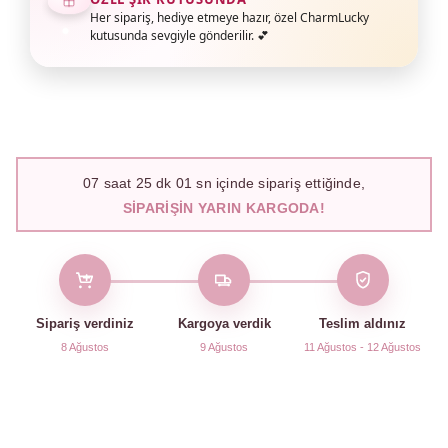
Her sipariş, hediye etmeye hazır, özel CharmLucky
kutusunda sevgiyle gönderilir. 💕
07
saat
25
dk
00
sn içinde sipariş ettiğinde,
SIPARIŞIN YARIN KARGODA!
Sipariş verdiniz
Kargoya verdik
Teslim aldınız
8 Ağustos
9 Ağustos
11 Ağustos - 12 Ağustos