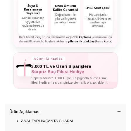
Suya &
Uzun Ömürlü
316L Sınıf Çelik
Kararmaya
Kalite Garantisi
Dayanıklı
Doğru bakım ile
Hipoalerjenik,
Günlük kullanıma
yıllarca ilk günkü
hassas cilt dostu ve
uygun, özel
parlaklığını korur.
paslanmaya
kaplama ile ekstra
dayanıklı.
direnç.
Her Charmluckyy ürünü, kararmaya karşı
özel kaplama
ve uzun ömürlü
dayanıklılıkla üretilir; böylece takılarınız
yıllarca ilk günkü ışıltısını korur.
SÜRPRİZ HEDİYE
✦
✦
✦
3.000 TL ve Üzeri Siparişlere
Sürpriz Saç Filesi Hediye
Sepet tutarınız 3.000 TL'ye ulaştığında sürpriz saç
filesi hediyeniz siparişinize otomatik olarak eklenir.
Ürün Açıklaması
ANAHTARLIK/ÇANTA CHARM