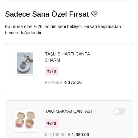
Sadece Sana Özel Fırsat 🩷
Bu ürüne özel %20 indirim seni bekliyor. Fırsatı kaçırmadan
hemen değerlendir.
TAŞLI S HARFİ ÇANTA
CHARM
%
70
₺ 575.00
₺ 172.50
TAKI-MAKYAJ ÇANTASI
%
20
₺ 2,100.00
₺ 1,680.00