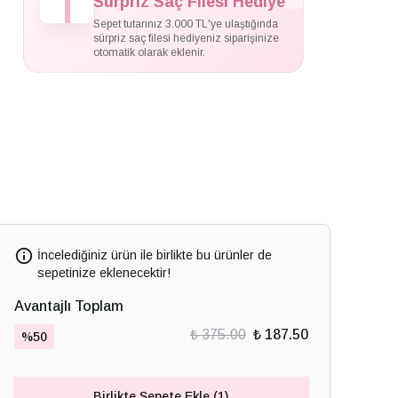
Sürpriz Saç Filesi Hediye
Sepet tutarınız 3.000 TL'ye ulaştığında
sürpriz saç filesi hediyeniz siparişinize
otomatik olarak eklenir.
İncelediğiniz ürün ile birlikte bu ürünler de
sepetinize eklenecektir!
Avantajlı Toplam
₺ 375.00
₺ 187.50
%
50
Birlikte Sepete Ekle (1)