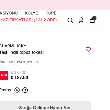
KSİYONU
KOLYE
KÜPE
0
YAZ FIRSATLARI (3 AL 2 ÖDE)
CHARMLUCKY
Taşlı incili topuz tokası
Ürün Kodu
:
1WPK6JYGKR
₺ 375.00
%
50
₺ 187.50
Paylaş
:
Stoğa Gelince Haber Ver