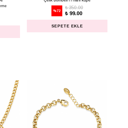
pe
Çelik bombeli T harfi küpe
₺ 350.00
%
72
₺ 99.00
SEPETE EKLE