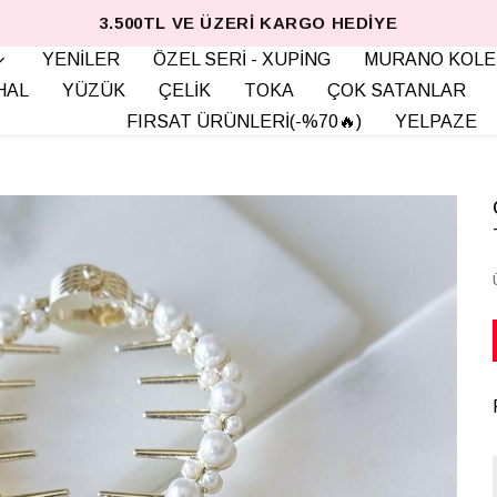
3.500TL VE ÜZERI KARGO HEDIYE
YENİLER
ÖZEL SERİ - XUPİNG
MURANO KOLE
HAL
YÜZÜK
ÇELİK
TOKA
ÇOK SATANLAR
FIRSAT ÜRÜNLERİ(-%70🔥)
YELPAZE