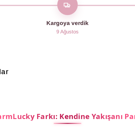
Kargoya verdik
9 Ağustos
lar
rmLucky Farkı: Kendine Yakışanı Pa