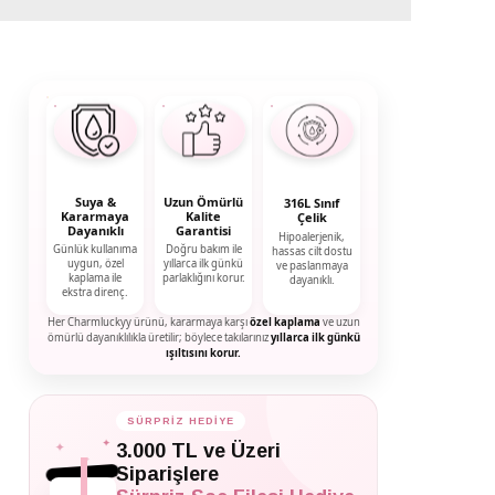
Suya &
Uzun Ömürlü
316L Sınıf
Kararmaya
Kalite
Çelik
Dayanıklı
Garantisi
Hipoalerjenik,
Günlük kullanıma
Doğru bakım ile
hassas cilt dostu
uygun, özel
yıllarca ilk günkü
ve paslanmaya
kaplama ile
parlaklığını korur.
dayanıklı.
ekstra direnç.
Her Charmluckyy ürünü, kararmaya karşı
özel kaplama
ve uzun
ömürlü dayanıklılıkla üretilir; böylece takılarınız
yıllarca ilk günkü
ışıltısını korur.
SÜRPRİZ HEDİYE
✦
✦
3.000 TL ve Üzeri
✦
Siparişlere