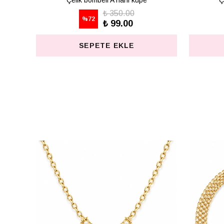
Çelik bombeli K harfi küpe
Ç
₺ 350.00
%
72
₺ 99.00
SEPETE EKLE