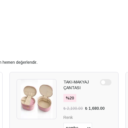
an hemen değerlendir.
TAKI-MAKYAJ
ÇANTASI
%
20
₺ 2,100.00
₺ 1,680.00
Renk