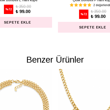
elik bombeli M harfi lüpe
Çelik bombeli S harfi kü
1 değerlendirme
₺ 350.00
%
72
₺ 99.00
₺ 350.00
%
72
₺ 99.00
SEPETE EKLE
SEPETE EKLE
Benzer Ürünler