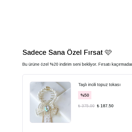
Sadece Sana Özel Fırsat 🩷
Bu ürüne özel %20 indirim seni bekliyor. Fırsatı kaçırmad
Taşlı incili topuz tokası
%
50
₺ 375.00
₺ 187.50