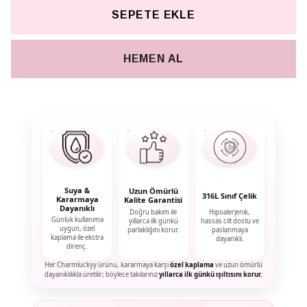
SEPETE EKLE
HEMEN AL
Suya &
Uzun Ömürlü
316L Sınıf Çelik
Kararmaya
Kalite Garantisi
Dayanıklı
Doğru bakım ile
Hipoalerjenik,
Günlük kullanıma
yıllarca ilk günkü
hassas cilt dostu ve
uygun, özel
parlaklığını korur.
paslanmaya
kaplama ile ekstra
dayanıklı.
direnç.
Her Charmluckyy ürünü, kararmaya karşı
özel kaplama
ve uzun ömürlü
dayanıklılıkla üretilir; böylece takılarınız
yıllarca ilk günkü ışıltısını korur.