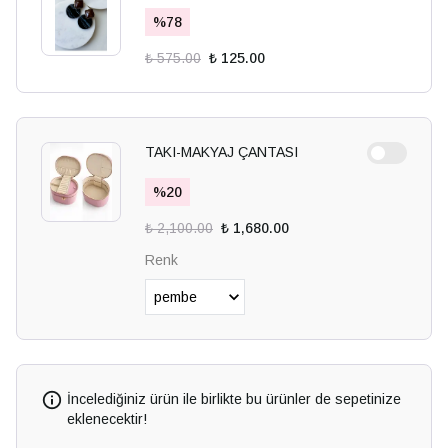
%
78
₺ 575.00
₺ 125.00
TAKI-MAKYAJ ÇANTASI
%
20
₺ 2,100.00
₺ 1,680.00
Renk
İncelediğiniz ürün ile birlikte bu ürünler de sepetinize
eklenecektir!