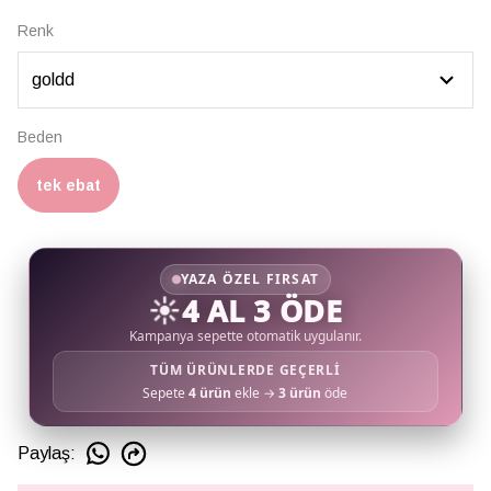
Renk
Beden
tek ebat
YAZA ÖZEL FIRSAT
☀️
4 AL 3 ÖDE
Kampanya sepette otomatik uygulanır.
TÜM ÜRÜNLERDE GEÇERLİ
Sepete
4 ürün
ekle →
3 ürün
öde
Paylaş
: