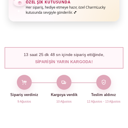
ÖZEL ŞIK KUTUSUNDA
Her sipariş, hediye etmeye hazır, özel CharmLucky
kutusunda sevgiyle gönderilir. 💕
13
saat
25
dk
47
sn içinde sipariş ettiğinde,
SIPARIŞIN YARIN KARGODA!
Sipariş verdiniz
Kargoya verdik
Teslim aldınız
9 Ağustos
10 Ağustos
12 Ağustos - 13 Ağustos