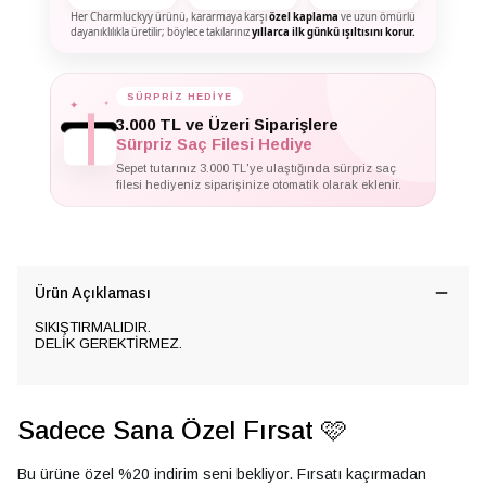
Her Charmluckyy ürünü, kararmaya karşı
özel kaplama
ve uzun ömürlü
dayanıklılıkla üretilir; böylece takılarınız
yıllarca ilk günkü ışıltısını korur.
✦
SÜRPRİZ HEDİYE
✦
✦
3.000 TL ve Üzeri Siparişlere
Sürpriz Saç Filesi Hediye
Sepet tutarınız 3.000 TL'ye ulaştığında sürpriz saç
filesi hediyeniz siparişinize otomatik olarak eklenir.
Ürün Açıklaması
SIKIŞTIRMALIDIR.
DELİK GEREKTİRMEZ.
Sadece Sana Özel Fırsat 🩷
Bu ürüne özel %20 indirim seni bekliyor. Fırsatı kaçırmadan