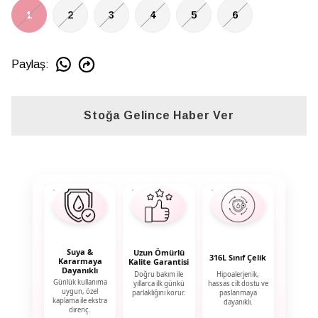
1
2
3
4
5
6
Paylaş
:
Stoğa Gelince Haber Ver
Suya &
Uzun Ömürlü
316L Sınıf Çelik
Kararmaya
Kalite Garantisi
Dayanıklı
Doğru bakım ile
Hipoalerjenik,
Günlük kullanıma
yıllarca ilk günkü
hassas cilt dostu ve
uygun, özel
parlaklığını korur.
paslanmaya
kaplama ile ekstra
dayanıklı.
direnç.