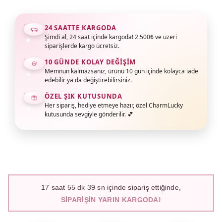
24 SAATTE KARGODA
Şimdi al, 24 saat içinde kargoda! 2.500₺ ve üzeri
siparişlerde kargo ücretsiz.
10 GÜNDE KOLAY DEĞIŞIM
Memnun kalmazsanız, ürünü 10 gün içinde kolayca iade
edebilir ya da değiştirebilirsiniz.
ÖZEL ŞIK KUTUSUNDA
Her sipariş, hediye etmeye hazır, özel CharmLucky
kutusunda sevgiyle gönderilir. 💕
17
saat
55
dk
38
sn içinde sipariş ettiğinde,
SIPARIŞIN YARIN KARGODA!