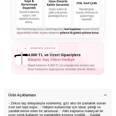
Suya &
Uzun Ömürlü
316L Sınıf Çelik
Kararmaya
Kalite Garantisi
Dayanıklı
Doğru bakım ile
Hipoalerjenik,
Günlük kullanıma
yıllarca ilk günkü
hassas cilt dostu ve
uygun, özel
parlaklığını korur.
paslanmaya
kaplama ile ekstra
dayanıklı.
direnç.
Her Charmluckyy ürünü, kararmaya karşı
özel kaplama
ve uzun ömürlü
dayanıklılıkla üretilir; böylece takılarınız
yıllarca ilk günkü ışıltısını korur.
✦
SÜRPRİZ HEDİYE
✦
✦
4.000 TL ve Üzeri Siparişlere
Sürpriz Saç Filesi Hediye
Sepet tutarınız 4.000 TL'ye ulaştığında sürpriz saç
filesi hediyeniz siparişinize otomatik olarak eklenir.
Ürün Açıklaması
- Zirkon taş detaylarıyla süslenmiş, göz alıcı bir parlaklık sunan
özel seri taşlı küpe.; - Yetişkin kullanıcılar için ideal, şıklığı ve
zarafeti temsil eden bir aksesuar.; - Altın kaplama materyali ile
uzun süreli kullanım ve parlaklığını koruma özelliği.; - Günlük