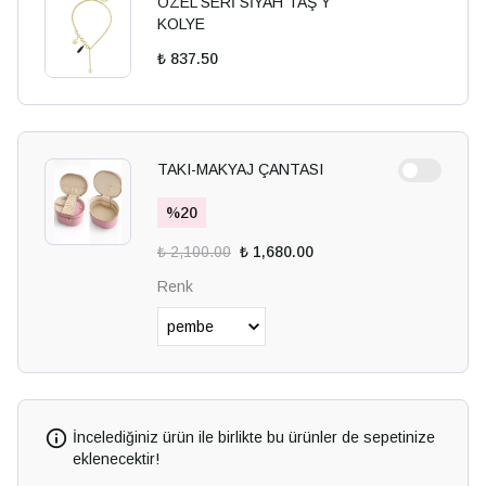
ÖZEL SERİ SİYAH TAŞ Y
KOLYE
₺ 837.50
TAKI-MAKYAJ ÇANTASI
%
20
₺ 2,100.00
₺ 1,680.00
Renk
İncelediğiniz ürün ile birlikte bu ürünler de sepetinize
eklenecektir!