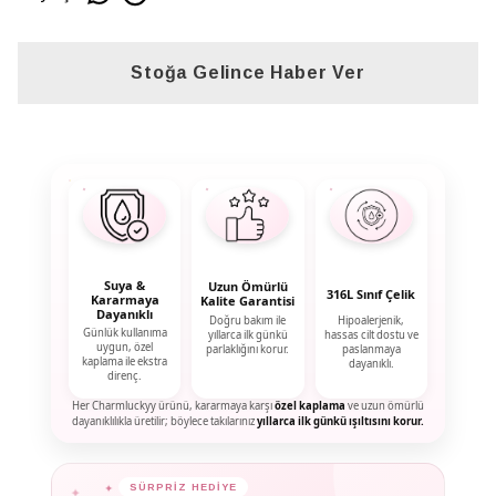
Stoğa Gelince Haber Ver
Suya &
Uzun Ömürlü
316L Sınıf Çelik
Kararmaya
Kalite Garantisi
Dayanıklı
Doğru bakım ile
Hipoalerjenik,
Günlük kullanıma
yıllarca ilk günkü
hassas cilt dostu ve
uygun, özel
parlaklığını korur.
paslanmaya
kaplama ile ekstra
dayanıklı.
direnç.
Her Charmluckyy ürünü, kararmaya karşı
özel kaplama
ve uzun ömürlü
dayanıklılıkla üretilir; böylece takılarınız
yıllarca ilk günkü ışıltısını korur.
✦
✦
SÜRPRİZ HEDİYE
✦