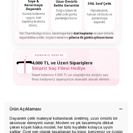
Suya &
Uzun Ömürlü
316L Sınıf Çelik
Kararmaya
Kalite Garantisi
Dayanıklı
Doğru bakım ile
Hipoalerjenik,
Günlük kullanıma
yıllarca ilk günkü
hassas cilt dostu ve
uygun, özel
parlaklığını korur.
paslanmaya
kaplama ile ekstra
dayanıklı.
direnç.
Her Charmluckyy ürünü, kararmaya karşı
özel kaplama
ve uzun ömürlü
dayanıklılıkla üretilir; böylece takılarınız
yıllarca ilk günkü ışıltısını korur.
SÜRPRİZ HEDİYE
✦
✦
✦
4.000 TL ve Üzeri Siparişlere
Sürpriz Saç Filesi Hediye
Sepet tutarınız 4.000 TL'ye ulaştığında sürpriz saç
filesi hediyeniz siparişinize otomatik olarak eklenir.
Ürün Açıklaması
Dayanıklı çelik materyal kullanılarak üretilmiş, uzun ömürlü bir
aksesuar deneyimi sunar; Modern ve şık tasarımıyla dikkat
çeken köşeli halka modeli, her türlü kıyafetle kolayca uyum
sağlar; Özel seri olarak tasarlanan bu küpe, benzersiz ve özgün