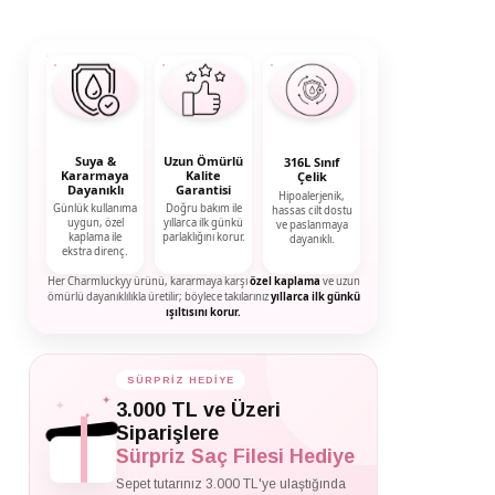
Suya &
Uzun Ömürlü
316L Sınıf
Kararmaya
Kalite
Çelik
Dayanıklı
Garantisi
Hipoalerjenik,
Günlük kullanıma
Doğru bakım ile
hassas cilt dostu
uygun, özel
yıllarca ilk günkü
ve paslanmaya
kaplama ile
parlaklığını korur.
dayanıklı.
ekstra direnç.
Her Charmluckyy ürünü, kararmaya karşı
özel kaplama
ve uzun
ömürlü dayanıklılıkla üretilir; böylece takılarınız
yıllarca ilk günkü
ışıltısını korur.
SÜRPRİZ HEDİYE
✦
✦
3.000 TL ve Üzeri
✦
Siparişlere
Sürpriz Saç Filesi Hediye
Sepet tutarınız 3.000 TL'ye ulaştığında