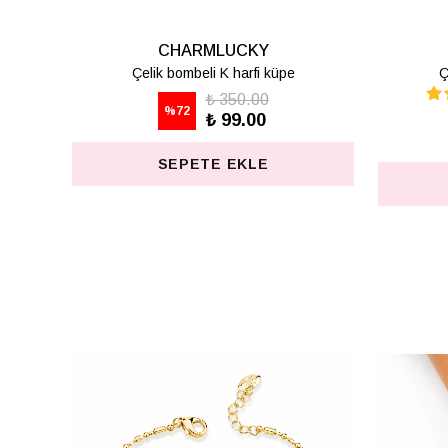
CHARMLUCKY
Çelik bombeli Z harfi küpe
₺ 350.00
%
72
₺ 99.00
SEPETE EKLE