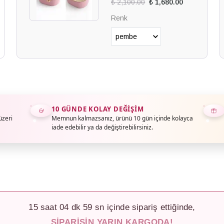
₺ 2,100.00
₺ 1,680.00
Renk
10 GÜNDE KOLAY DEĞIŞIM
üzeri
Memnun kalmazsanız, ürünü 10 gün içinde kolayca
iade edebilir ya da değiştirebilirsiniz.
15
saat
04
dk
56
sn içinde sipariş ettiğinde,
SIPARIŞIN YARIN KARGODA!