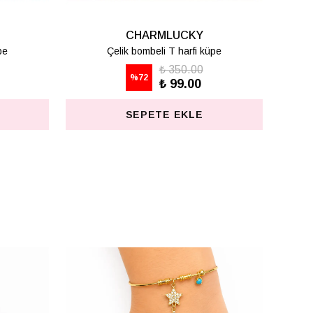
CHARMLUCKY
BASİC HARF KOLYE - C
₺ 498.75
%
75
₺ 125.00
SEPETE EKLE