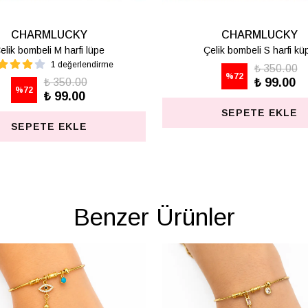
CHARMLUCKY
CHARMLUCKY
KARE KÜPE
AKRİLİK GÜL KÜPE
₺ 625.00
₺ 487.50
%
80
%
74
₺ 125.00
₺ 125.00
SEPETE EKLE
SEPETE EKLE
Benzer Ürünler