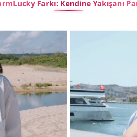
rmLucky Farkı: Kendine Yakışanı Pa