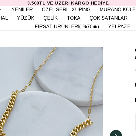
3.500TL VE ÜZERI KARGO HEDIYE
YENİLER
ÖZEL SERİ - XUPİNG
MURANO KOLE
HAL
YÜZÜK
ÇELİK
TOKA
ÇOK SATANLAR
FIRSAT ÜRÜNLERİ(-%70🔥)
YELPAZE