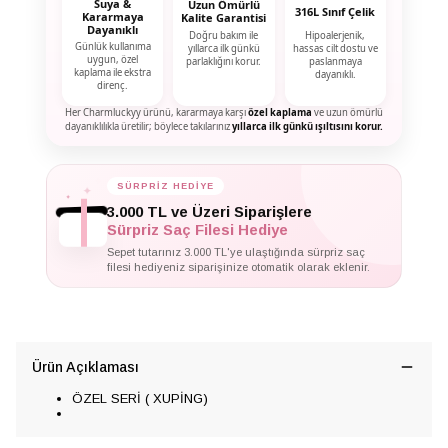
Suya &
Uzun Ömürlü
316L Sınıf Çelik
Kararmaya
Kalite Garantisi
Dayanıklı
Doğru bakım ile
Hipoalerjenik,
Günlük kullanıma
yıllarca ilk günkü
hassas cilt dostu ve
uygun, özel
parlaklığını korur.
paslanmaya
kaplama ile ekstra
dayanıklı.
direnç.
Her Charmluckyy ürünü, kararmaya karşı
özel kaplama
ve uzun ömürlü
dayanıklılıkla üretilir; böylece takılarınız
yıllarca ilk günkü ışıltısını korur.
SÜRPRİZ HEDİYE
✦
✦
✦
3.000 TL ve Üzeri Siparişlere
Sürpriz Saç Filesi Hediye
Sepet tutarınız 3.000 TL'ye ulaştığında sürpriz saç
filesi hediyeniz siparişinize otomatik olarak eklenir.
Ürün Açıklaması
ÖZEL SERİ ( XUPİNG)