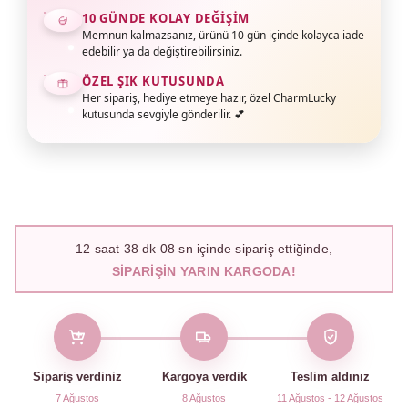
10 GÜNDE KOLAY DEĞIŞIM
Memnun kalmazsanız, ürünü 10 gün içinde kolayca iade
edebilir ya da değiştirebilirsiniz.
ÖZEL ŞIK KUTUSUNDA
Her sipariş, hediye etmeye hazır, özel CharmLucky
kutusunda sevgiyle gönderilir. 💕
12
saat
38
dk
07
sn içinde sipariş ettiğinde,
SIPARIŞIN YARIN KARGODA!
Sipariş verdiniz
Kargoya verdik
Teslim aldınız
7 Ağustos
8 Ağustos
11 Ağustos - 12 Ağustos