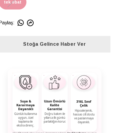
tek ebat
Paylaş
:
Stoğa Gelince Haber Ver
Suya &
Uzun Ömürlü
316L Sınıf
Kararmaya
Kalite
Çelik
Dayanıklı
Garantisi
Hipoalerjenik,
Günlük kullanıma
Doğru bakım ile
hassas cilt dostu
uygun, özel
yıllarca ilk günkü
ve paslanmaya
kaplama ile
parlaklığını korur.
dayanıklı.
ekstra direnç.