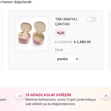
an hemen değerlendir.
TAKI-MAKYAJ
ÇANTASI
%
20
₺ 2,100.00
₺ 1,680.00
Renk
10 GÜNDE KOLAY DEĞIŞIM
üzeri
Memnun kalmazsanız, ürünü 10 gün içinde kolayca
iade edebilir ya da değiştirebilirsiniz.