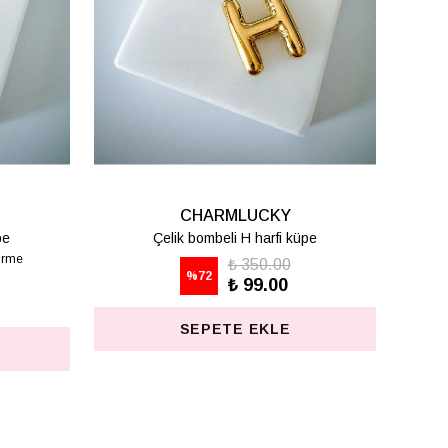
CHARMLUCKY
pe
Çelik bombeli T harfi küpe
₺ 350.00
%
72
₺ 99.00
SEPETE EKLE