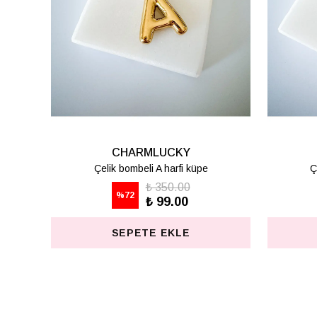
CHARMLUCKY
Çelik bombeli K harfi küpe
Ç
₺ 350.00
%
72
₺ 99.00
SEPETE EKLE