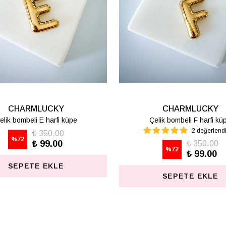
CHARMLUCKY
CHARMLUCKY
elik bombeli M harfi lüpe
Çelik bombeli S harfi kü
1 değerlendirme
₺ 350.00
%
72
₺ 99.00
₺ 350.00
%
72
₺ 99.00
SEPETE EKLE
SEPETE EKLE