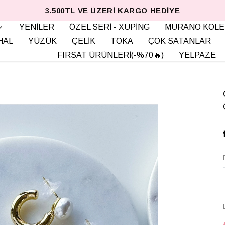
3.500TL VE ÜZERI KARGO HEDIYE
YENİLER
ÖZEL SERİ - XUPİNG
MURANO KOLE
HAL
YÜZÜK
ÇELİK
TOKA
ÇOK SATANLAR
FIRSAT ÜRÜNLERİ(-%70🔥)
YELPAZE