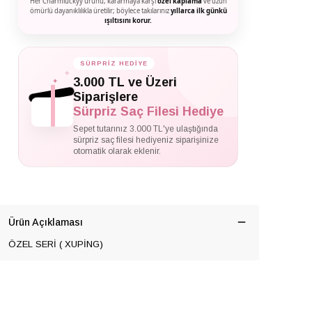
Her Charmluckyy ürünü, kararmaya karşı
özel kaplama
ve uzun
ömürlü dayanıklılıkla üretilir; böylece takılarınız
yıllarca ilk günkü
ışıltısını korur.
SÜRPRİZ HEDİYE
✦
✦
3.000 TL ve Üzeri
✦
Siparişlere
Sürpriz Saç Filesi Hediye
Sepet tutarınız 3.000 TL'ye ulaştığında
sürpriz saç filesi hediyeniz siparişinize
otomatik olarak eklenir.
Ürün Açıklaması
ÖZEL SERİ ( XUPİNG)