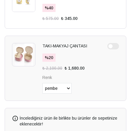
%
40
₺ 575.00
₺ 345.00
TAKI-MAKYAJ ÇANTASI
%
20
₺ 2,100.00
₺ 1,680.00
Renk
İncelediğiniz ürün ile birlikte bu ürünler de sepetinize
eklenecektir!