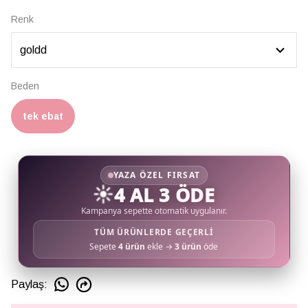
Renk
Beden
tek ebat
YAZA ÖZEL FIRSAT
☀️
4 AL 3 ÖDE
Kampanya sepette otomatik uygulanır.
TÜM ÜRÜNLERDE GEÇERLİ
Sepete
4 ürün
ekle →
3 ürün
öde
Paylaş
: