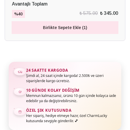
Avantajlı Toplam
₺ 575.00
₺ 345.00
%
40
Birlikte Sepete Ekle (1)
24 SAATTE KARGODA
Şimdi al, 24 saat içinde kargoda! 2.500₺ ve üzeri
siparişlerde kargo ücretsiz.
10 GÜNDE KOLAY DEĞIŞIM
Memnun kalmazsanız, ürünü 10 gün içinde kolayca iade
edebilir ya da değiştirebilirsiniz.
ÖZEL ŞIK KUTUSUNDA
Her sipariş, hediye etmeye hazır, özel CharmLucky
kutusunda sevgiyle gönderilir. 💕