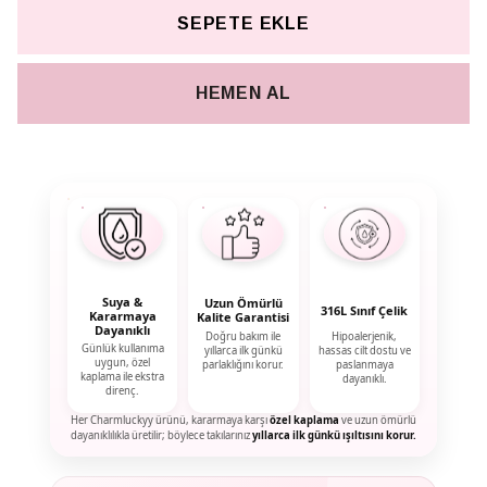
SEPETE EKLE
HEMEN AL
Suya &
Uzun Ömürlü
316L Sınıf Çelik
Kararmaya
Kalite Garantisi
Dayanıklı
Doğru bakım ile
Hipoalerjenik,
Günlük kullanıma
yıllarca ilk günkü
hassas cilt dostu ve
uygun, özel
parlaklığını korur.
paslanmaya
kaplama ile ekstra
dayanıklı.
direnç.
Her Charmluckyy ürünü, kararmaya karşı
özel kaplama
ve uzun ömürlü
dayanıklılıkla üretilir; böylece takılarınız
yıllarca ilk günkü ışıltısını korur.