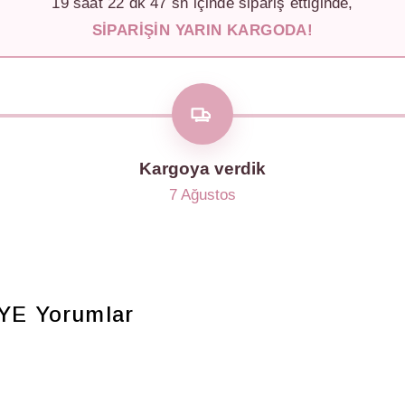
19
saat
22
dk
44
sn içinde sipariş ettiğinde,
SIPARIŞIN YARIN KARGODA!
Kargoya verdik
7 Ağustos
LYE
Yorumlar