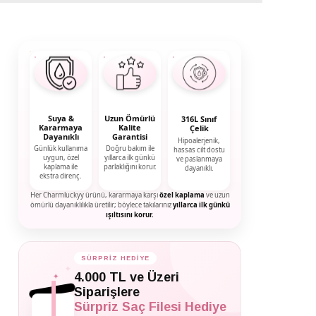
Suya &
Uzun Ömürlü
316L Sınıf
Kararmaya
Kalite
Çelik
Dayanıklı
Garantisi
Hipoalerjenik,
Günlük kullanıma
Doğru bakım ile
hassas cilt dostu
uygun, özel
yıllarca ilk günkü
ve paslanmaya
kaplama ile
parlaklığını korur.
dayanıklı.
ekstra direnç.
Her Charmluckyy ürünü, kararmaya karşı
özel kaplama
ve uzun
ömürlü dayanıklılıkla üretilir; böylece takılarınız
yıllarca ilk günkü
ışıltısını korur.
SÜRPRİZ HEDİYE
✦
✦
4.000 TL ve Üzeri
✦
Siparişlere
Sürpriz Saç Filesi Hediye