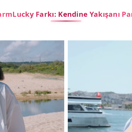
rmLucky Farkı: Kendine Yakışanı Pa