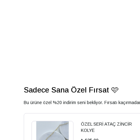
Sadece Sana Özel Fırsat 🩷
Bu ürüne özel %20 indirim seni bekliyor. Fırsatı kaçırmad
ÖZEL SERİ ATAÇ ZİNCİR
KOLYE