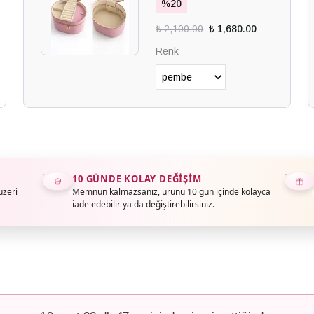
%
20
₺ 2,100.00
₺ 1,680.00
Renk
10 GÜNDE KOLAY DEĞIŞIM
üzeri
Memnun kalmazsanız, ürünü 10 gün içinde kolayca
iade edebilir ya da değiştirebilirsiniz.