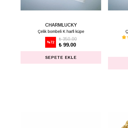
CHARMLUCKY
Çelik bombeli Z harfi küpe
₺ 350.00
%
72
₺ 99.00
SEPETE EKLE