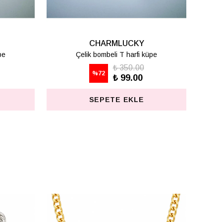
CHARMLUCKY
C
BASİC HARF KOLYE - M
₺ 498.75
%
75
₺ 125.00
SEPETE EKLE