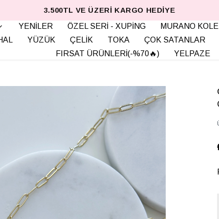
3.500TL VE ÜZERI KARGO HEDIYE
YENİLER
ÖZEL SERİ - XUPİNG
MURANO KOLE
HAL
YÜZÜK
ÇELİK
TOKA
ÇOK SATANLAR
FIRSAT ÜRÜNLERİ(-%70🔥)
YELPAZE