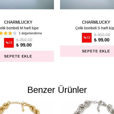
CHARMLUCKY
CHARMLUCKY
AKRİLİK GÜL KÜPE
BASİC HARF KOLYE - 
₺ 487.50
₺ 498.75
%
74
%
75
₺ 125.00
₺ 125.00
SEPETE EKLE
SEPETE EKLE
Benzer Ürünler