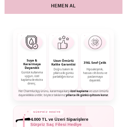
HEMEN AL
Suya &
Uzun Ömürlü
316L Sınıf Çelik
Kararmaya
Kalite Garantisi
Dayanıklı
Doğru bakım ile
Hipoalerjenik,
Günlük kullanıma
yıllarca ilk günkü
hassas cilt dostu ve
uygun, özel
parlaklığını korur.
paslanmaya
kaplama ile ekstra
dayanıklı.
direnç.
Her Charmluckyy ürünü, kararmaya karşı
özel kaplama
ve uzun ömürlü
dayanıklılıkla üretilir; böylece takılarınız
yıllarca ilk günkü ışıltısını korur.
✦
SÜRPRİZ HEDİYE
✦
✦
4.000 TL ve Üzeri Siparişlere
Sürpriz Saç Filesi Hediye