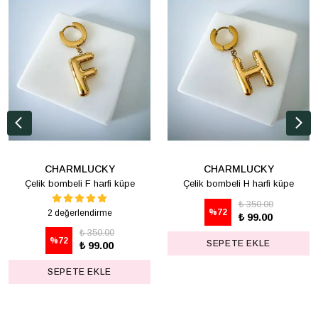
CHARMLUCKY
CHARMLUCKY
Çelik bombeli F harfi küpe
Çelik bombeli H harfi küpe
₺ 350.00
%
72
2 değerlendirme
₺ 99.00
₺ 350.00
%
72
SEPETE EKLE
₺ 99.00
SEPETE EKLE