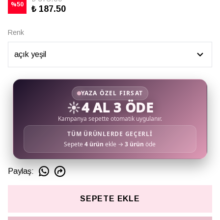
%
50
₺ 187.50
Renk
YAZA ÖZEL FIRSAT
☀️
4 AL 3 ÖDE
Kampanya sepette otomatik uygulanır.
TÜM ÜRÜNLERDE GEÇERLİ
Sepete
4 ürün
ekle →
3 ürün
öde
Paylaş
:
SEPETE EKLE