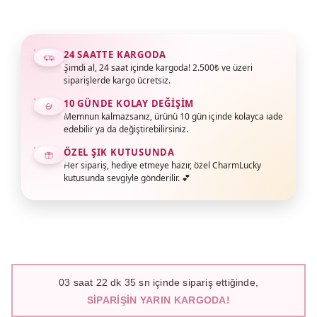
24 SAATTE KARGODA
Şimdi al, 24 saat içinde kargoda! 2.500₺ ve üzeri
siparişlerde kargo ücretsiz.
10 GÜNDE KOLAY DEĞIŞIM
Memnun kalmazsanız, ürünü 10 gün içinde kolayca iade
edebilir ya da değiştirebilirsiniz.
ÖZEL ŞIK KUTUSUNDA
Her sipariş, hediye etmeye hazır, özel CharmLucky
kutusunda sevgiyle gönderilir. 💕
03
saat
22
dk
34
sn içinde sipariş ettiğinde,
SIPARIŞIN YARIN KARGODA!