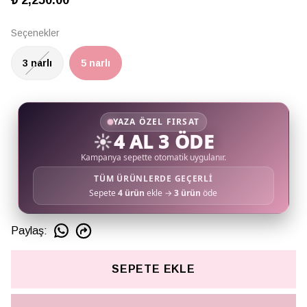
₺ 2,250.00
Seçenekler
3 narlı
5 narlı
YAZA ÖZEL FIRSAT
☀️
4 AL 3 ÖDE
Kampanya sepette otomatik uygulanır.
TÜM ÜRÜNLERDE GEÇERLİ
Sepete
4 ürün
ekle →
3 ürün
öde
Paylaş
:
SEPETE EKLE