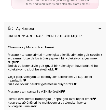
Sepet tutarınız 4.000 TL'ye ulaştığında sürpriz saç
filesi hediyeniz siparişinize otomatik olarak eklenir.
Ürün Açıklaması
ÜRÜNDE 3/5ADET NAR FİGÜRÜ KULLANILMIŞTIR.
.
Charmlucky Murano Nar Tanesi
.
Murano nar tanelerimizi marteniçka bilekliklerimizde çok sevdiniz
e ozaman bize de bu ürünü yepyeni bir koleksiyona çevirmek
düştü❤️
Bolluk ve bereketiyle çok güzel bir koleksiyon hazırladık ki bu
koleksiyon da bol bereketli oldu❤️
.
Çeşit çeşit versiyonları ile kolyeleri bileklikleri ve küpelerini
hazırladık ❤️
Size de bolluk bereket getirmesini diliyoruzzz❤️
.
Murano cam sanatı ile AŞK ile üretildi❤️
.
Herbiri özel herbiri bambaşka , hepsi çok özel hepsi emek❤️
kusursuz görüntüleri ile muhteşemler , yakından hayran
olucağınız ürünlerdir.
.