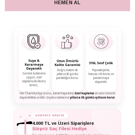
HEMEN AL
Suya &
Uzun Ömürlü
316L Sınıf Çelik
Kararmaya
Kalite Garantisi
Dayanıklı
Doğru bakım ile
Hipoalerjenik,
Günlük kullanıma
yıllarca ilk günkü
hassas cilt dostu ve
uygun, özel
parlaklığını korur.
paslanmaya
kaplama ile ekstra
dayanıklı.
direnç.
Her Charmluckyy ürünü, kararmaya karşı
özel kaplama
ve uzun ömürlü
dayanıklılıkla üretilir; böylece takılarınız
yıllarca ilk günkü ışıltısını korur.
✦
SÜRPRİZ HEDİYE
✦
✦
4.000 TL ve Üzeri Siparişlere
Sürpriz Saç Filesi Hediye