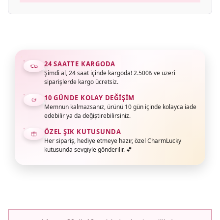
24 SAATTE KARGODA
Şimdi al, 24 saat içinde kargoda! 2.500₺ ve üzeri
siparişlerde kargo ücretsiz.
10 GÜNDE KOLAY DEĞIŞIM
Memnun kalmazsanız, ürünü 10 gün içinde kolayca iade
edebilir ya da değiştirebilirsiniz.
ÖZEL ŞIK KUTUSUNDA
Her sipariş, hediye etmeye hazır, özel CharmLucky
kutusunda sevgiyle gönderilir. 💕