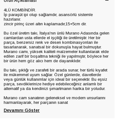
Ürün Açıklaması
4LÜ KOMBİNDİR.
İp paraşüt ipi olup sağlamdır, asansörlü sistemle
hazırlanır.
zincir pirinç üzeri altın kaplamadır,15+5cm dir.
Bu özel üretim takı, İtalya'nın ünlü Murano Adasında gelen
camlardan usta ellerde el işçiliği ile üretilmiştir. Her bir
parça, benzersiz renk ve desen kombinasyonları ile
tasarlanarak, sanatsal bir dokunuşla hayat bulmuştur.
Murano camı, yüksek kaliteli malzemeler kullanılarak elde
edilen zarif bir boşaltma tekniği ile yapılmıştır, böylece her
bir ürün hem göz alıcı hem de dayanıklıdır.
Bu takı, şıklığı ve zarafeti bir arada sunar, her türlü kıyafet
ile mükemmel uyum sağlar. Özel günlerde, davetlerde
veya günlük kullanımlar için ideal bir seçenektir. Bu eşsiz
parça, sevdiklerinize hediye edebileceğiniz anlamlı bir
alternatif ya da kendinizi şımartmanın harika bir yoludur.
Murano cam sanatının geleneksel ve modern unsurlarını
harmanlayarak, her parçanın sanat
Devamını Göster