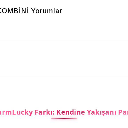
KOMBİNİ
Yorumlar
rmLucky Farkı: Kendine Yakışanı Pa