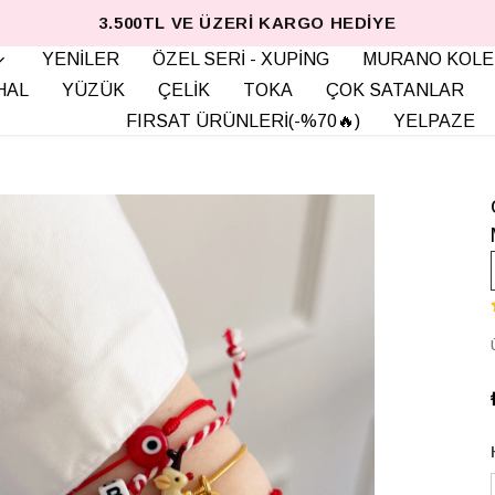
3.500TL VE ÜZERI KARGO HEDIYE
YENİLER
ÖZEL SERİ - XUPİNG
MURANO KOLE
HAL
YÜZÜK
ÇELİK
TOKA
ÇOK SATANLAR
FIRSAT ÜRÜNLERİ(-%70🔥)
YELPAZE