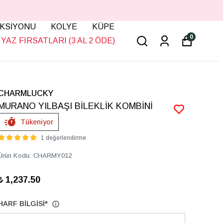
KSİYONU
KOLYE
KÜPE
0
YAZ FIRSATLARI (3 AL 2 ÖDE)
CHARMLUCKY
MURANO YILBAŞI BİLEKLİK KOMBİNİ
Tükeniyor
1 değerlendirme
Ürün Kodu
:
CHARMY012
₺ 1,237.50
HARF BİLGİSİ
*