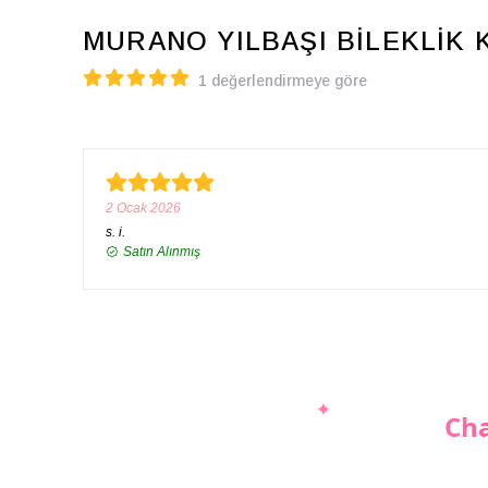
MURANO YILBAŞI BİLEKLİK 
1 değerlendirmeye göre
2 Ocak 2026
s.
i.
Satın Alınmış
Cha