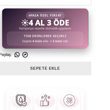
YAZA ÖZEL FIRSAT
☀️
4 AL 3 ÖDE
Kampanya sepette otomatik uygulanır.
TÜM ÜRÜNLERDE GEÇERLİ
Sepete
4 ürün
ekle →
3 ürün
öde
Paylaş
:
SEPETE EKLE