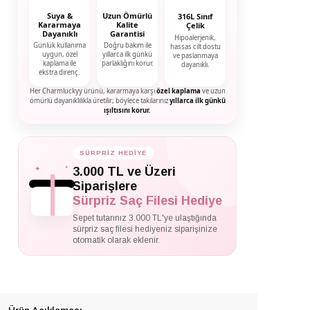
Suya &
Uzun Ömürlü
316L Sınıf
Kararmaya
Kalite
Çelik
Dayanıklı
Garantisi
Hipoalerjenik,
Günlük kullanıma
Doğru bakım ile
hassas cilt dostu
uygun, özel
yıllarca ilk günkü
ve paslanmaya
kaplama ile
parlaklığını korur.
dayanıklı.
ekstra direnç.
Her Charmluckyy ürünü, kararmaya karşı
özel kaplama
ve uzun
ömürlü dayanıklılıkla üretilir; böylece takılarınız
yıllarca ilk günkü
ışıltısını korur.
SÜRPRİZ HEDİYE
✦
✦
3.000 TL ve Üzeri
✦
Siparişlere
Sürpriz Saç Filesi Hediye
Sepet tutarınız 3.000 TL'ye ulaştığında
sürpriz saç filesi hediyeniz siparişinize
otomatik olarak eklenir.