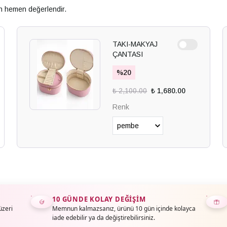
an hemen değerlendir.
TAKI-MAKYAJ
ÇANTASI
%
20
₺ 2,100.00
₺ 1,680.00
Renk
10 GÜNDE KOLAY DEĞIŞIM
üzeri
Memnun kalmazsanız, ürünü 10 gün içinde kolayca
iade edebilir ya da değiştirebilirsiniz.