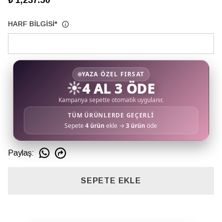
₺ 1,237.50
HARF BİLGİSİ
*
YAZA ÖZEL FIRSAT
☀️
4 AL 3 ÖDE
Kampanya sepette otomatik uygulanır.
TÜM ÜRÜNLERDE GEÇERLİ
Sepete
4 ürün
ekle →
3 ürün
öde
Paylaş
:
SEPETE EKLE