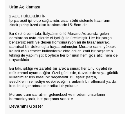
Ürün Açıklaması
2 ADET BİLEKLİKTİR
İp paraşüt ipi olup sağlamdır, asansörlü sistemle hazırlanır.
zincir pirinç üzeri altın kaplamadır,15+5cm dir.
Bu özel üretim takı, İtalya'nın ünlü Murano Adasında gelen
camlardan usta ellerde el işçiliği ile üretilmiştir. Her bir parça,
benzersiz renk ve desen kombinasyonları ile tasarlanarak,
sanatsal bir dokunuşla hayat bulmuştur. Murano camı, yüksek
kaliteli malzemeler kullanılarak elde edilen zarif bir boşaltma
tekniği ile yapılmıştır, böylece her bir ürün hem göz alıcı hem de
dayanıklıdır.
Bu takı, şıklığı ve zarafeti bir arada sunar, her türlü kıyafet ile
mükemmel uyum sağlar. Özel günlerde, davetlerde veya günlük
kullanımlar için ideal bir seçenektir. Bu eşsiz parça,
sevdiklerinize hediye edebileceğiniz anlamlı bir alternatif ya da
kendinizi şımartmanın harika bir yoludur.
Murano cam sanatının geleneksel ve modern unsurlarını
harmanlayarak, her parçanın sanat e
Devamını Göster