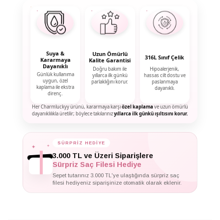
Suya &
Uzun Ömürlü
316L Sınıf Çelik
Kararmaya
Kalite Garantisi
Dayanıklı
Doğru bakım ile
Hipoalerjenik,
Günlük kullanıma
yıllarca ilk günkü
hassas cilt dostu ve
uygun, özel
parlaklığını korur.
paslanmaya
kaplama ile ekstra
dayanıklı.
direnç.
Her Charmluckyy ürünü, kararmaya karşı
özel kaplama
ve uzun ömürlü
dayanıklılıkla üretilir; böylece takılarınız
yıllarca ilk günkü ışıltısını korur.
✦
✦
SÜRPRİZ HEDİYE
✦
3.000 TL ve Üzeri Siparişlere
Sürpriz Saç Filesi Hediye
Sepet tutarınız 3.000 TL'ye ulaştığında sürpriz saç
filesi hediyeniz siparişinize otomatik olarak eklenir.