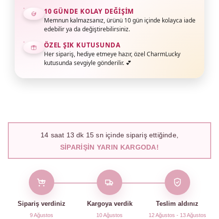
10 GÜNDE KOLAY DEĞIŞIM
Memnun kalmazsanız, ürünü 10 gün içinde kolayca iade
edebilir ya da değiştirebilirsiniz.
ÖZEL ŞIK KUTUSUNDA
Her sipariş, hediye etmeye hazır, özel CharmLucky
kutusunda sevgiyle gönderilir. 💕
14
saat
13
dk
14
sn içinde sipariş ettiğinde,
SIPARIŞIN YARIN KARGODA!
Sipariş verdiniz
Kargoya verdik
Teslim aldınız
9 Ağustos
10 Ağustos
12 Ağustos - 13 Ağustos