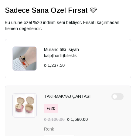
Sadece Sana Özel Fırsat 🩷
Bu ürüne özel %20 indirim seni bekliyor. Fırsatı kaçırmadan
hemen değerlendir.
Murano tilki- siyah
kalp(harfli)bileklik
₺ 1,237.50
TAKI-MAKYAJ ÇANTASI
%
20
₺ 2,100.00
₺ 1,680.00
Renk