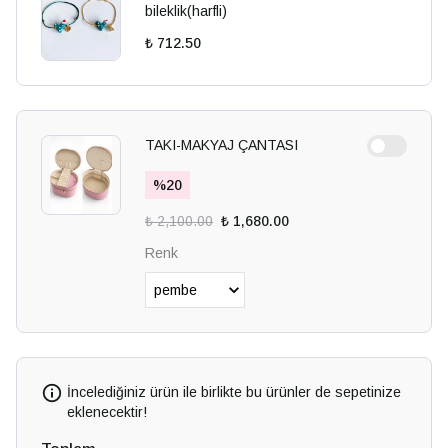
bileklik(harfli)
₺ 712.50
TAKI-MAKYAJ ÇANTASI
%
20
₺ 2,100.00
₺ 1,680.00
Renk
İncelediğiniz ürün ile birlikte bu ürünler de sepetinize
eklenecektir!