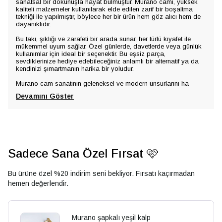
sanatsal bir dokunuşla hayat bulmuştur. Murano camı, yüksek
kaliteli malzemeler kullanılarak elde edilen zarif bir boşaltma
tekniği ile yapılmıştır, böylece her bir ürün hem göz alıcı hem de
dayanıklıdır.
Bu takı, şıklığı ve zarafeti bir arada sunar, her türlü kıyafet ile
mükemmel uyum sağlar. Özel günlerde, davetlerde veya günlük
kullanımlar için ideal bir seçenektir. Bu eşsiz parça,
sevdiklerinize hediye edebileceğiniz anlamlı bir alternatif ya da
kendinizi şımartmanın harika bir yoludur.
Murano cam sanatının geleneksel ve modern unsurlarını ha
Devamını Göster
Sadece Sana Özel Fırsat 🩷
Bu ürüne özel %20 indirim seni bekliyor. Fırsatı kaçırmadan
hemen değerlendir.
Murano şapkalı yeşil kalp