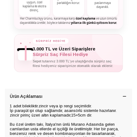
uygun, özel
parlaklığını korur.
paslanmaya
kaplama ile ekstra
dayanıklı.
direnç.
Her Charmluckyy ürünü, kararmaya karşı
özel kaplama
ve uzun ömürlü
dayanıklılıkla üretilir; böylece takılarınız
yıllarca ilk günkü ışıltısını korur.
✦
SÜRPRİZ HEDİYE
✦
✦
3.000 TL ve Üzeri Siparişlere
Sürpriz Saç Filesi Hediye
Sepet tutarınız 3.000 TL'ye ulaştığında sürpriz saç
filesi hediyeniz siparişinize otomatik olarak eklenir.
Ürün Açıklaması
1 adet bilekliktir.zincir veya ip rengi seçimlidir.
İp paraşüt ipi olup sağlamdır, asansörlü sistemle hazırlanır.
zincir pirinç üzeri altın kaplamadır,15+5cm dir.
Bu özel üretim takı, İtalya'nın ünlü Murano Adasında gelen
camlardan usta ellerde el işçiliği ile üretilmiştir. Her bir parça,
benzersiz renk ve desen kombinasyonları ile tasarlanarak,