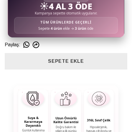
☀️
4 AL 3 ÖDE
Kampanya sepette otomatik uygulanır.
TÜM ÜRÜNLERDE GEÇERLİ
Sepete
4 ürün
ekle →
3 ürün
öde
Paylaş
:
SEPETE EKLE
Suya &
Uzun Ömürlü
316L Sınıf Çelik
Kararmaya
Kalite Garantisi
Dayanıklı
Doğru bakım ile
Hipoalerjenik,
Günlük kullanıma
yıllarca ilk günkü
hassas cilt dostu ve