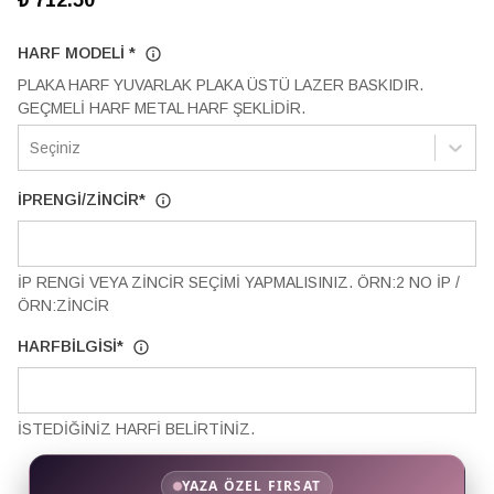
₺ 712.50
HARF MODELİ
*
PLAKA HARF YUVARLAK PLAKA ÜSTÜ LAZER BASKIDIR.
GEÇMELİ HARF METAL HARF ŞEKLİDİR.
Seçiniz
İPRENGİ/ZİNCİR
*
İP RENGİ VEYA ZİNCİR SEÇİMİ YAPMALISINIZ. ÖRN:2 NO İP /
ÖRN:ZİNCİR
HARFBİLGİSİ
*
İSTEDİĞİNİZ HARFİ BELİRTİNİZ.
YAZA ÖZEL FIRSAT