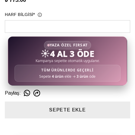
₺ 775.00
HARF BİLGİSİ
*
YAZA ÖZEL FIRSAT
☀️
4 AL 3 ÖDE
Kampanya sepette otomatik uygulanır.
TÜM ÜRÜNLERDE GEÇERLİ
Sepete
4 ürün
ekle →
3 ürün
öde
Paylaş
:
SEPETE EKLE