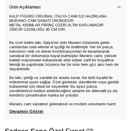
Ürün Açıklaması
KALP FİGÜRÜ ORİJİNAL İTALYA CAMI İLE HAZIRLANA
MURANO CAM SANATI ÜRÜNÜDÜR.
METAL KISIMLAR PİRİNÇ ÜZERİ ALTIN KAPLAMADIR.
ZİNCİR UZUNLUĞU 45 CM DİR.
Bu özel üretim takı, İtalya'nın ünlü Murano Adasında gelen
camlardan usta ellerde el işçiliği ile üretilmiştir. Her bir parça,
benzersiz renk ve desen kombinasyonları ile tasarlanarak,
sanatsal bir dokunuşla hayat bulmuştur. Murano camı, yüksek
kaliteli malzemeler kullanılarak elde edilen zarif bir boşaltma
tekniği ile yapılmıştır, böylece her bir ürün hem göz alıcı hem de
dayanıklıdır.
Bu takı, şıklığı ve zarafeti bir arada sunar, her türlü kıyafet ile
mükemmel uyum sağlar. Özel günlerde, davetlerde veya günlük
kullanımlar için ideal bir seçenektir. Bu eşsiz parça,
sevdiklerinize hediye edebileceğiniz anlamlı bir alternatif ya da
kendinizi şımartmanın harika bir yoludur.
Murano cam sanatının geleneksel ve modern unsurlarını harm
Devamını Göster