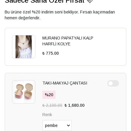
Sadece Sana Özel Fırsat 🩷
Bu ürüne özel %20 indirim seni bekliyor. Fırsatı kaçırmadan
hemen değerlendir.
MURANO PAPATYALI KALP
HARFLİ KOLYE
₺ 775.00
TAKI-MAKYAJ ÇANTASI
%
20
₺ 2,100.00
₺ 1,680.00
Renk