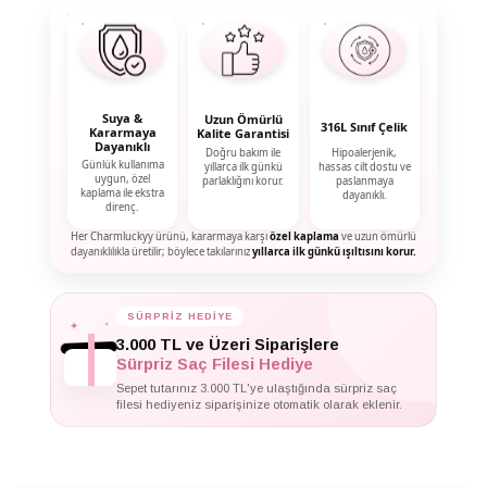
Suya &
Uzun Ömürlü
316L Sınıf Çelik
Kararmaya
Kalite Garantisi
Dayanıklı
Doğru bakım ile
Hipoalerjenik,
Günlük kullanıma
yıllarca ilk günkü
hassas cilt dostu ve
uygun, özel
parlaklığını korur.
paslanmaya
kaplama ile ekstra
dayanıklı.
direnç.
Her Charmluckyy ürünü, kararmaya karşı
özel kaplama
ve uzun ömürlü
dayanıklılıkla üretilir; böylece takılarınız
yıllarca ilk günkü ışıltısını korur.
✦
✦
SÜRPRİZ HEDİYE
✦
3.000 TL ve Üzeri Siparişlere
Sürpriz Saç Filesi Hediye
Sepet tutarınız 3.000 TL'ye ulaştığında sürpriz saç
filesi hediyeniz siparişinize otomatik olarak eklenir.