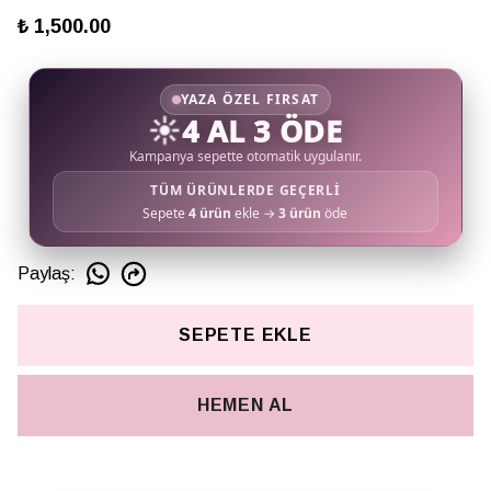
₺ 1,500.00
YAZA ÖZEL FIRSAT
☀️
4 AL 3 ÖDE
Kampanya sepette otomatik uygulanır.
TÜM ÜRÜNLERDE GEÇERLİ
Sepete
4 ürün
ekle →
3 ürün
öde
Paylaş
:
SEPETE EKLE
HEMEN AL