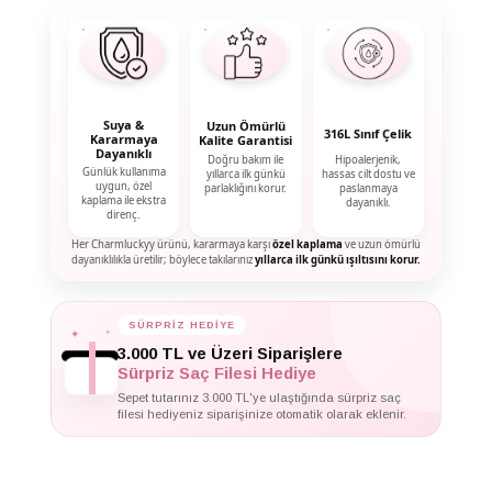
Suya &
Uzun Ömürlü
316L Sınıf Çelik
Kararmaya
Kalite Garantisi
Dayanıklı
Doğru bakım ile
Hipoalerjenik,
Günlük kullanıma
yıllarca ilk günkü
hassas cilt dostu ve
uygun, özel
parlaklığını korur.
paslanmaya
kaplama ile ekstra
dayanıklı.
direnç.
Her Charmluckyy ürünü, kararmaya karşı
özel kaplama
ve uzun ömürlü
dayanıklılıkla üretilir; böylece takılarınız
yıllarca ilk günkü ışıltısını korur.
✦
✦
SÜRPRİZ HEDİYE
✦
3.000 TL ve Üzeri Siparişlere
Sürpriz Saç Filesi Hediye
Sepet tutarınız 3.000 TL'ye ulaştığında sürpriz saç
filesi hediyeniz siparişinize otomatik olarak eklenir.