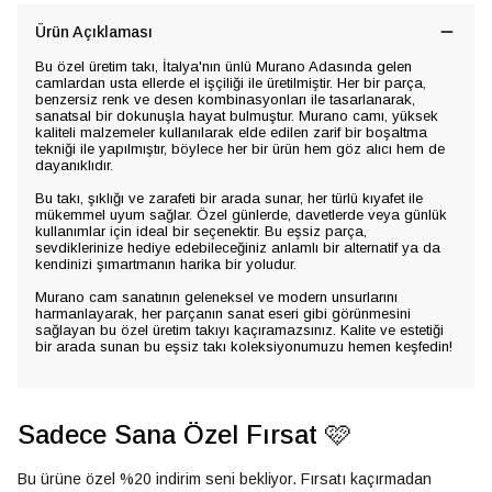
Ürün Açıklaması
Bu özel üretim takı, İtalya'nın ünlü Murano Adasında gelen
camlardan usta ellerde el işçiliği ile üretilmiştir. Her bir parça,
benzersiz renk ve desen kombinasyonları ile tasarlanarak,
sanatsal bir dokunuşla hayat bulmuştur. Murano camı, yüksek
kaliteli malzemeler kullanılarak elde edilen zarif bir boşaltma
tekniği ile yapılmıştır, böylece her bir ürün hem göz alıcı hem de
dayanıklıdır.
Bu takı, şıklığı ve zarafeti bir arada sunar, her türlü kıyafet ile
mükemmel uyum sağlar. Özel günlerde, davetlerde veya günlük
kullanımlar için ideal bir seçenektir. Bu eşsiz parça,
sevdiklerinize hediye edebileceğiniz anlamlı bir alternatif ya da
kendinizi şımartmanın harika bir yoludur.
Murano cam sanatının geleneksel ve modern unsurlarını
harmanlayarak, her parçanın sanat eseri gibi görünmesini
sağlayan bu özel üretim takıyı kaçıramazsınız. Kalite ve estetiği
bir arada sunan bu eşsiz takı koleksiyonumuzu hemen keşfedin!
Sadece Sana Özel Fırsat 🩷
Bu ürüne özel %20 indirim seni bekliyor. Fırsatı kaçırmadan