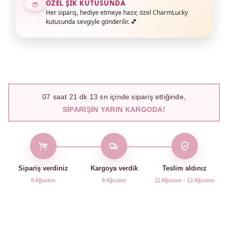
ÖZEL ŞIK KUTUSUNDA
Her sipariş, hediye etmeye hazır, özel CharmLucky
kutusunda sevgiyle gönderilir. 💕
07
saat
21
dk
12
sn içinde sipariş ettiğinde,
SIPARIŞIN YARIN KARGODA!
Sipariş verdiniz
Kargoya verdik
Teslim aldınız
8 Ağustos
9 Ağustos
11 Ağustos - 12 Ağustos