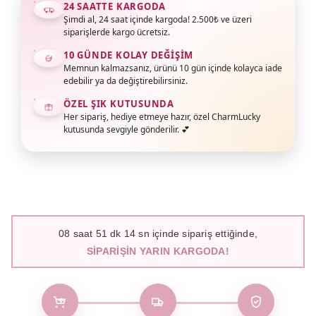
24 SAATTE KARGODA
Şimdi al, 24 saat içinde kargoda! 2.500₺ ve üzeri
siparişlerde kargo ücretsiz.
10 GÜNDE KOLAY DEĞIŞIM
Memnun kalmazsanız, ürünü 10 gün içinde kolayca iade
edebilir ya da değiştirebilirsiniz.
ÖZEL ŞIK KUTUSUNDA
Her sipariş, hediye etmeye hazır, özel CharmLucky
kutusunda sevgiyle gönderilir. 💕
08
saat
51
dk
12
sn içinde sipariş ettiğinde,
SIPARIŞIN YARIN KARGODA!