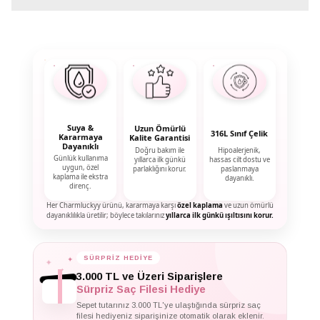
Suya &
Uzun Ömürlü
316L Sınıf Çelik
Kararmaya
Kalite Garantisi
Dayanıklı
Doğru bakım ile
Hipoalerjenik,
Günlük kullanıma
yıllarca ilk günkü
hassas cilt dostu ve
uygun, özel
parlaklığını korur.
paslanmaya
kaplama ile ekstra
dayanıklı.
direnç.
Her Charmluckyy ürünü, kararmaya karşı
özel kaplama
ve uzun ömürlü
dayanıklılıkla üretilir; böylece takılarınız
yıllarca ilk günkü ışıltısını korur.
✦
SÜRPRİZ HEDİYE
✦
✦
3.000 TL ve Üzeri Siparişlere
Sürpriz Saç Filesi Hediye
Sepet tutarınız 3.000 TL'ye ulaştığında sürpriz saç
filesi hediyeniz siparişinize otomatik olarak eklenir.