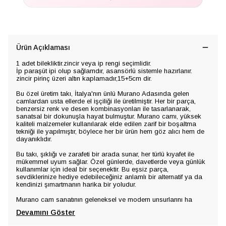
Ürün Açıklaması
1 adet bilekliktir.zincir veya ip rengi seçimlidir.
İp paraşüt ipi olup sağlamdır, asansörlü sistemle hazırlanır.
zincir pirinç üzeri altın kaplamadır,15+5cm dir.
Bu özel üretim takı, İtalya'nın ünlü Murano Adasında gelen
camlardan usta ellerde el işçiliği ile üretilmiştir. Her bir parça,
benzersiz renk ve desen kombinasyonları ile tasarlanarak,
sanatsal bir dokunuşla hayat bulmuştur. Murano camı, yüksek
kaliteli malzemeler kullanılarak elde edilen zarif bir boşaltma
tekniği ile yapılmıştır, böylece her bir ürün hem göz alıcı hem de
dayanıklıdır.
Bu takı, şıklığı ve zarafeti bir arada sunar, her türlü kıyafet ile
mükemmel uyum sağlar. Özel günlerde, davetlerde veya günlük
kullanımlar için ideal bir seçenektir. Bu eşsiz parça,
sevdiklerinize hediye edebileceğiniz anlamlı bir alternatif ya da
kendinizi şımartmanın harika bir yoludur.
Murano cam sanatının geleneksel ve modern unsurlarını ha
Devamını Göster