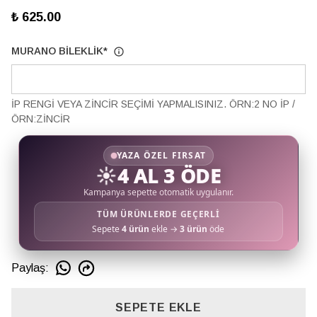
₺ 625.00
MURANO BİLEKLİK
*
İP RENGİ VEYA ZİNCİR SEÇİMİ YAPMALISINIZ. ÖRN:2 NO İP /
ÖRN:ZİNCİR
YAZA ÖZEL FIRSAT
☀️
4 AL 3 ÖDE
Kampanya sepette otomatik uygulanır.
TÜM ÜRÜNLERDE GEÇERLİ
Sepete
4 ürün
ekle →
3 ürün
öde
Paylaş
:
SEPETE EKLE