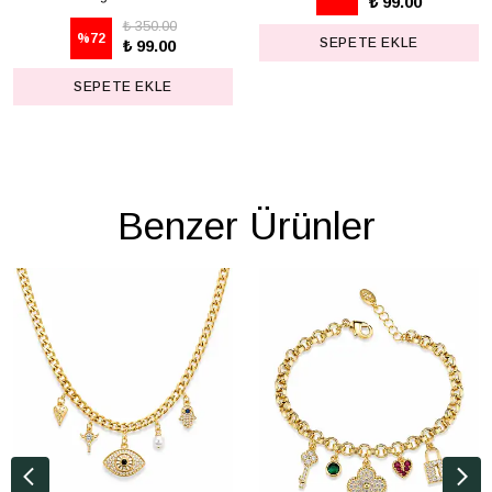
₺ 99.00
₺ 350.00
%
72
SEPETE EKLE
₺ 99.00
SEPETE EKLE
Benzer Ürünler