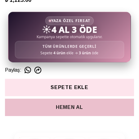
₺ 1,125.00
YAZA ÖZEL FIRSAT
☀️
4 AL 3 ÖDE
Kampanya sepette otomatik uygulanır.
TÜM ÜRÜNLERDE GEÇERLİ
Sepete
4 ürün
ekle →
3 ürün
öde
Paylaş
:
SEPETE EKLE
HEMEN AL