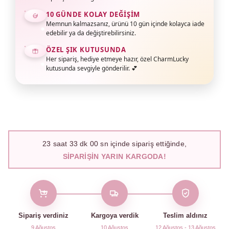
10 GÜNDE KOLAY DEĞIŞIM
Memnun kalmazsanız, ürünü 10 gün içinde kolayca iade
edebilir ya da değiştirebilirsiniz.
ÖZEL ŞIK KUTUSUNDA
Her sipariş, hediye etmeye hazır, özel CharmLucky
kutusunda sevgiyle gönderilir. 💕
23
saat
32
dk
59
sn içinde sipariş ettiğinde,
SIPARIŞIN YARIN KARGODA!
Sipariş verdiniz
Kargoya verdik
Teslim aldınız
9 Ağustos
10 Ağustos
12 Ağustos - 13 Ağustos