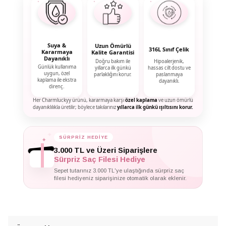
Suya &
Uzun Ömürlü
316L Sınıf Çelik
Kararmaya
Kalite Garantisi
Dayanıklı
Doğru bakım ile
Hipoalerjenik,
Günlük kullanıma
yıllarca ilk günkü
hassas cilt dostu ve
uygun, özel
parlaklığını korur.
paslanmaya
kaplama ile ekstra
dayanıklı.
direnç.
Her Charmluckyy ürünü, kararmaya karşı
özel kaplama
ve uzun ömürlü
dayanıklılıkla üretilir; böylece takılarınız
yıllarca ilk günkü ışıltısını korur.
SÜRPRİZ HEDİYE
✦
✦
✦
3.000 TL ve Üzeri Siparişlere
Sürpriz Saç Filesi Hediye
Sepet tutarınız 3.000 TL'ye ulaştığında sürpriz saç
filesi hediyeniz siparişinize otomatik olarak eklenir.