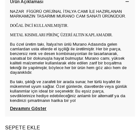
Ürün Açıklaması
NAZAR FİGÜRÜ ORİJİNAL İTALYA CAMI İLE HAZIRLANAN
MARKAMIZIN TASARIMI MURANO CAM SANATI ÜRÜNÜDÜR.
DOĞAL İNCİ KULLANILMIŞTIR.
METAL KISIMLARI PİRİNÇ ÜZERİ ALTIN KAPLAMADIR.
Bu özel üretim takı, İtalya'nın ünlü Murano Adasında gelen
camlardan usta ellerde el işçiliği ile üretilmiştir. Her bir parça,
benzersiz renk ve desen kombinasyonları ile tasarlanarak,
sanatsal bir dokunuşla hayat bulmuştur. Murano camı, yüksek
kaliteli malzemeler kullanılarak elde edilen zarif bir boşaltma
tekniği ile yapılmıştır, böylece her bir ürün hem göz alıcı hem de
dayanıklıdır.
Bu takı, şıklığı ve zarafeti bir arada sunar, her türlü kıyafet ile
mükemmel uyum sağlar. Özel günlerde, davetlerde veya günlük
kullanımlar için ideal bir seçenektir. Bu eşsiz parça,
sevdiklerinize hediye edebileceğiniz anlamlı bir alternatif ya da
kendinizi şımartmanın harika bir yol
Devamını Göster
SEPETE EKLE