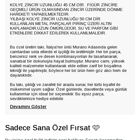
KOLYE ZİNCİR UZUNLUĞU 45 CM DİR. FİGÜR ZİNCİRE
GEÇMELİ ÜRÜN OLMASINDAN ZİNCİR ÜZERİNDE DÖNME
HAREKETİ YAPABİLMEKTEDİR.
YILBAŞI KOLYE ZİNCİR UZUNLUĞU 50 CM DİR.
KULLANILAN METAL PARÇALAR PİRİNÇ ÜZERİ ALTIN
KAPLAMADIR.UZUN ÖMÜRLÜDÜR, SU VE PARFÜM GİBİ
ETKENLERE DİKKAT EDİLEREK KULLANILMALIDIR.
Bu özel üretim takı, İtalya'nın ünlü Murano Adasında gelen
camlardan usta ellerde el işçiliği ile üretilmiştir. Her bir parça,
benzersiz renk ve desen kombinasyonları ile tasarlanarak,
sanatsal bir dokunuşla hayat bulmuştur. Murano camı, yüksek
kaliteli malzemeler kullanılarak elde edilen zarif bir boşaltma
tekniği ile yapılmıştır, böylece her bir ürün hem göz alıcı hem de
dayanıklıdır.
Bu takı, şıklığı ve zarafeti bir arada sunar, her türlü kıyafet ile
mükemmel uyum sağlar. Özel günlerde, davetlerde veya günlük
kullanımlar için ideal bir seçenektir. Bu eşsiz parça,
sevdiklerinize hediye edebile
Devamını Göster
Sadece Sana Özel Fırsat 🩷