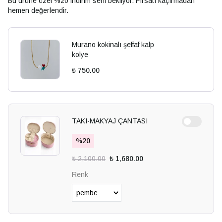
Bu ürüne özel %20 indirim seni bekliyor. Fırsatı kaçırmadan
hemen değerlendir.
Murano kokinalı şeffaf kalp
kolye
₺ 750.00
TAKI-MAKYAJ ÇANTASI
%
20
₺ 2,100.00
₺ 1,680.00
Renk