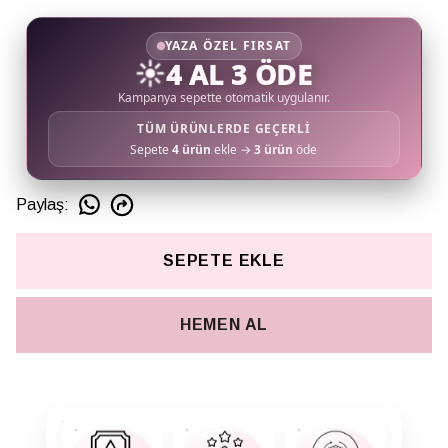
YAZA ÖZEL FIRSAT
☀️
4 AL 3 ÖDE
Kampanya sepette otomatik uygulanır.
TÜM ÜRÜNLERDE GEÇERLİ
Sepete
4 ürün
ekle →
3 ürün
öde
Paylaş
:
SEPETE EKLE
HEMEN AL