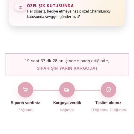
ÖZEL ŞIK KUTUSUNDA
Her sipariş, hediye etmeye hazır, özel CharmLucky
kutusunda sevgiyle gönderilir. 💕
19
saat
37
dk
27
sn içinde sipariş ettiğinde,
SIPARIŞIN YARIN KARGODA!
Sipariş verdiniz
Kargoya verdik
Teslim aldınız
7 Ağustos
8 Ağustos
11 Ağustos - 12 Ağustos