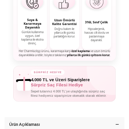
Suya &
Uzun Ömürlü
316L Sınıf Çelik
Kararmaya
Kalite Garantisi
Dayanıklı
Doğru bakım ile
Hipoalerjenik,
Günlük kullanıma
yıllarca ilk günkü
hassas cilt dostu ve
uygun, özel
parlaklığını korur.
paslanmaya
kaplama ile ekstra
dayanıklı.
direnç.
Her Charmluckyy ürünü, kararmaya karşı
özel kaplama
ve uzun ömürlü
dayanıklılıkla üretilir; böylece takılarınız
yıllarca ilk günkü ışıltısını korur.
✦
✦
SÜRPRİZ HEDİYE
✦
4.000 TL ve Üzeri Siparişlere
Sürpriz Saç Filesi Hediye
Sepet tutarınız 4.000 TL'ye ulaştığında sürpriz saç
filesi hediyeniz siparişinize otomatik olarak eklenir.
Ürün Açıklaması